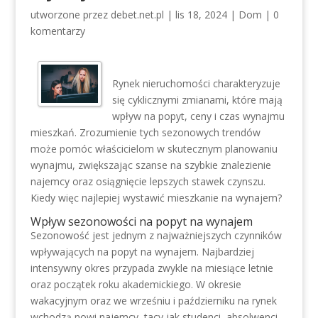
utworzone przez
debet.net.pl
|
lis 18, 2024
|
Dom
|
0
komentarzy
Rynek nieruchomości charakteryzuje
się cyklicznymi zmianami, które mają
wpływ na popyt, ceny i czas wynajmu
mieszkań. Zrozumienie tych sezonowych trendów
może pomóc właścicielom w skutecznym planowaniu
wynajmu, zwiększając szanse na szybkie znalezienie
najemcy oraz osiągnięcie lepszych stawek czynszu.
Kiedy więc najlepiej wystawić mieszkanie na wynajem?
Wpływ sezonowości na popyt na wynajem
Sezonowość jest jednym z najważniejszych czynników
wpływających na popyt na wynajem. Najbardziej
intensywny okres przypada zwykle na miesiące letnie
oraz początek roku akademickiego. W okresie
wakacyjnym oraz we wrześniu i październiku na rynek
wchodzą nowi najemcy, tacy jak studenci, absolwenci