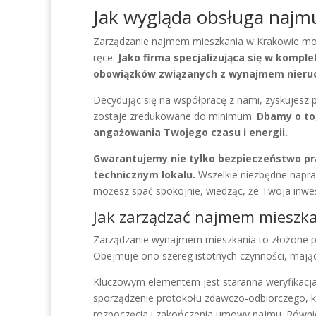
Jak wygląda obsługa najm
Zarządzanie najmem mieszkania w Krakowie moż
ręce.
Jako firma specjalizująca się w kompl
obowiązków związanych z wynajmem nieru
Decydując się na współpracę z nami, zyskujesz
zostaje zredukowane do minimum.
Dbamy o to
angażowania Twojego czasu i energii.
Gwarantujemy nie tylko bezpieczeństwo pra
technicznym lokalu.
Wszelkie niezbędne napra
możesz spać spokojnie, wiedząc, że Twoja inwes
Jak zarządzać najmem mieszk
Zarządzanie wynajmem mieszkania to złożone p
Obejmuje ono szereg istotnych czynności, mają
Kluczowym elementem jest staranna weryfikacja 
sporządzenie protokołu zdawczo-odbiorczego, 
rozpoczęcia i zakończenia umowy najmu. Równie 