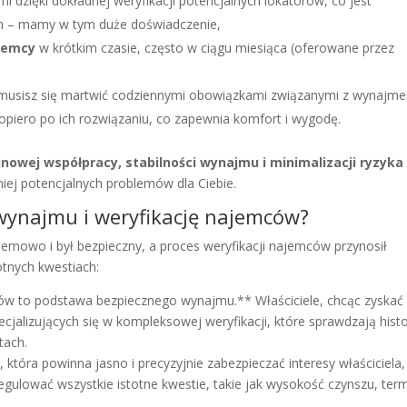
dzięki dokładnej weryfikacji potencjalnych lokatorów, co jest
m – mamy w tym duże doświadczenie,
jemcy
w krótkim czasie, często w ciągu miesiąca (oferowane przez
 musisz się martwić codziennymi obowiązkami związanymi z wynajm
piero po ich rozwiązaniu, co zapewnia komfort i wygodę.
nowej współpracy, stabilności wynajmu i minimalizacji ryzyka
iej potencjalnych problemów dla Ciebie.
wynajmu i weryfikację najemców?
emowo i był bezpieczny, a proces weryfikacji najemców przynosił
otnych kwestiach:
rów to podstawa bezpiecznego wynajmu.** Właściciele, chcąc zyskać
jalizujących się w kompleksowej weryfikacji, które sprawdzają histo
tach.
ra powinna jasno i precyzyjnie zabezpieczać interesy właściciela, 
ować wszystkie istotne kwestie, takie jak wysokość czynszu, term