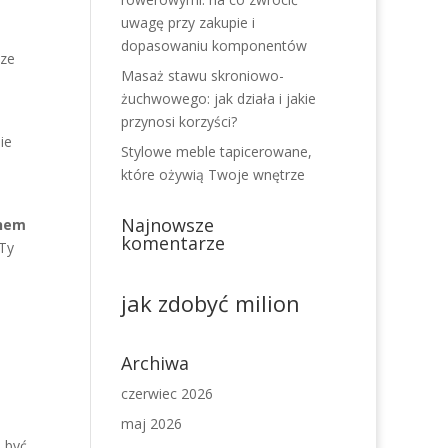
uwagę przy zakupie i
dopasowaniu komponentów
sze
Masaż stawu skroniowo-
żuchwowego: jak działa i jakie
przynosi korzyści?
ie
Stylowe meble tapicerowane,
które ożywią Twoje wnętrze
Najnowsze
anem
komentarze
 Ty
jak zdobyć milion
Archiwa
czerwiec 2026
maj 2026
 być