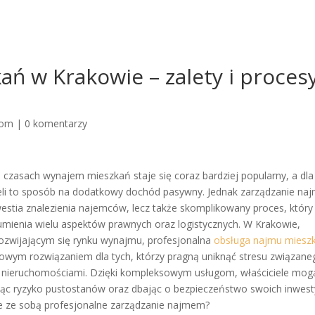
ń w Krakowie – zalety i proces
om
|
0 komentarzy
h czasach wynajem mieszkań staje się coraz bardziej popularny, a dla
ieli to sposób na dodatkowy dochód pasywny. Jednak zarządzanie n
kwestia znalezienia najemców, lecz także skomplikowany proces, który
ienia wielu aspektów prawnych oraz logistycznych. W Krakowie,
ozwijającym się rynku wynajmu, profesjonalna
obsługa najmu miesz
czowym rozwiązaniem dla tych, którzy pragną uniknąć stresu związane
 nieruchomościami. Dzięki kompleksowym usługom, właściciele mog
ując ryzyko pustostanów oraz dbając o bezpieczeństwo swoich inwesty
esie ze sobą profesjonalne zarządzanie najmem?