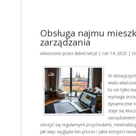
Obsługa najmu mieszka
zarządzania
utworzone przez
debet.net.pl
|
cze 14, 2025
|
D
W dzisiejszyc
wielu właścic
to nie tylko 
wymaga zrozum
dynamicznie r
staje się klu
zarządzaniem
cieszyć się regularnymi przychodami, minimaliz
Jak więc wygląda ten proces i jakie korzyści ni