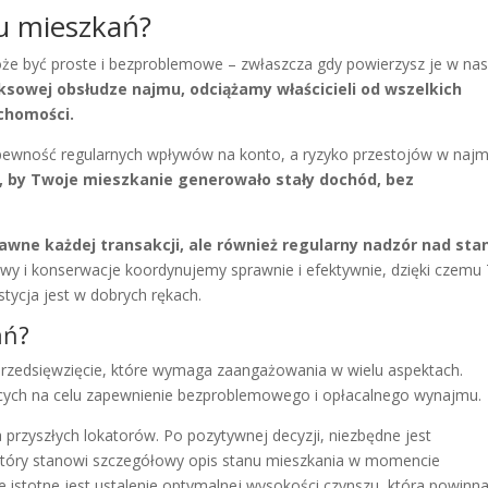
u mieszkań?
e być proste i bezproblemowe – zwłaszcza gdy powierzysz je w na
eksowej obsłudze najmu, odciążamy właścicieli od wszelkich
chomości.
 pewność regularnych wpływów na konto, a ryzyko przestojów w najm
, by Twoje mieszkanie generowało stały dochód, bez
wne każdej transakcji, ale również regularny nadzór nad st
wy i konserwacje koordynujemy sprawnie i efektywnie, dzięki czemu
tycja jest w dobrych rękach.
ań?
rzedsięwzięcie, które wymaga zaangażowania w wielu aspektach.
cych na celu zapewnienie bezproblemowego i opłacalnego wynajmu.
przyszłych lokatorów. Po pozytywnej decyzji, niezbędne jest
który stanowi szczegółowy opis stanu mieszkania w momencie
istotne jest ustalenie optymalnej wysokości czynszu, która powinna