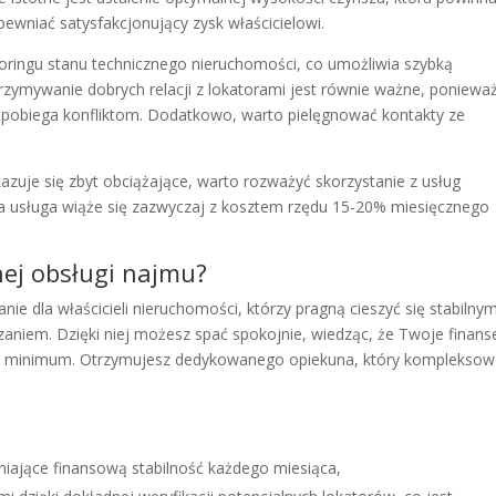
ewniać satysfakcjonujący zysk właścicielowi.
ingu stanu technicznego nieruchomości, co umożliwia szybką
rzymywanie dobrych relacji z lokatorami jest równie ważne, poniewa
apobiega konfliktom. Dodatkowo, warto pielęgnować kontakty ze
zuje się zbyt obciążające, warto rozważyć skorzystanie z usług
ka usługa wiąże się zazwyczaj z kosztem rzędu 15-20% miesięcznego
lnej obsługi najmu?
ie dla właścicieli nieruchomości, którzy pragną cieszyć się stabilny
aniem. Dzięki niej możesz spać spokojnie, wiedząc, że Twoje finans
do minimum. Otrzymujesz dedykowanego opiekuna, który komplekso
iające finansową stabilność każdego miesiąca,