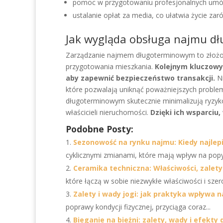
pomoc w przygotowaniu profesjonalnych umów
ustalanie opłat za media, co ułatwia życie za
Jak wygląda obsługa najmu d
Zarządzanie najmem długoterminowym to złożon
przygotowania mieszkania.
Kolejnym kluczowy
aby zapewnić bezpieczeństwo transakcji.
Ni
które pozwalają uniknąć poważniejszych problem
długoterminowym skutecznie minimalizują ryzyko
właścicieli nieruchomości.
Dzięki ich wsparciu
Podobne Posty:
Sezonowość na rynku najmu: Kiedy najle
cyklicznymi zmianami, które mają wpływ na popyt,
Ceramika techniczna: Właściwości, zalety
które łączą w sobie niezwykłe właściwości i szero
Zalety i wady jogi: jak praktyka wpływa 
poprawy kondycji fizycznej, przyciąga coraz...
Bieganie na bieżni: zalety, wady i efekty 