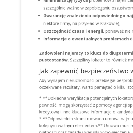
Minimalizację ryzyka
problemów z najemcami 
szczególnie ważne w zapobieganiu oszustwo
Gwarancję znalezienia odpowiedniego na
niektóre firmy, na przykład w Krakowie),
Oszczędność czasu i energii
, ponieważ nie
Informacje o ewentualnych problemach
do
Zadowoleni najemcy to klucz do długotermi
pustostanów.
Szczęśliwy lokator to również mn
Jak zapewnić bezpieczeństwo 
Aby wynajem nieruchomości przebiegał bezprobl
oczekiwane rezultaty, warto pamiętać o kilku ist
* **Dokładna weryfikacja potencjalnych lokato
pewność, mogą skorzystać z pomocy agencji spec
kredytową i inne kluczowe informacje o kandyda
* **Odpowiednio skonstruowana umowa najmu, któ
kolejnym ważnym elementem.** Umowa musi regul
płatności oraz zasady i warunki wypowiedzenia.