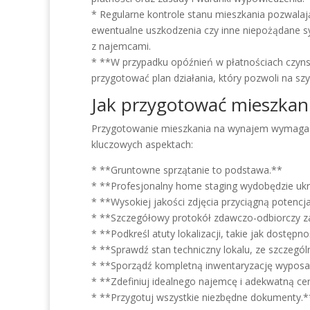
* Regularne kontrole stanu mieszkania pozwala
ewentualne uszkodzenia czy inne niepożądane s
z najemcami.
* **W przypadku opóźnień w płatnościach czyns
przygotować plan działania, który pozwoli na sz
Jak przygotować mieszkan
Przygotowanie mieszkania na wynajem wymaga pr
kluczowych aspektach:
* **Gruntowne sprzątanie to podstawa.**
* **Profesjonalny home staging wydobędzie ukr
* **Wysokiej jakości zdjęcia przyciągną potenc
* **Szczegółowy protokół zdawczo-odbiorczy za
* **Podkreśl atuty lokalizacji, takie jak dostępn
* **Sprawdź stan techniczny lokalu, ze szczegól
* **Sporządź kompletną inwentaryzację wyposa
* **Zdefiniuj idealnego najemcę i adekwatną c
* **Przygotuj wszystkie niezbędne dokumenty.*