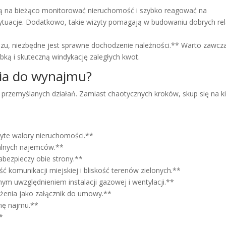
ją na bieżąco monitorować nieruchomość i szybko reagować na
ytuacje. Dodatkowo, takie wizyty pomagają w budowaniu dobrych rel
zu, niezbędne jest sprawne dochodzenie należności.** Warto zawcz
ybką i skuteczną windykację zaległych kwot.
ia do wynajmu?
zemyślanych działań. Zamiast chaotycznych kroków, skup się na ki
yte walory nieruchomości.**
jalnych najemców.**
bezpieczy obie strony.**
ość komunikacji miejskiej i bliskość terenów zielonych.**
nym uwzględnieniem instalacji gazowej i wentylacji.**
żenia jako załącznik do umowy.**
enę najmu.**
*