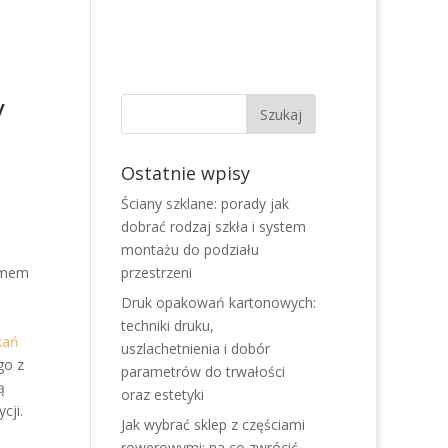
y
Ostatnie wpisy
Ściany szklane: porady jak
dobrać rodzaj szkła i system
montażu do podziału
ajmem
przestrzeni
Druk opakowań kartonowych:
techniki druku,
kań
uszlachetnienia i dobór
go z
parametrów do trwałości
ą
oraz estetyki
cji.
Jak wybrać sklep z częściami
rowerowymi: na co zwrócić