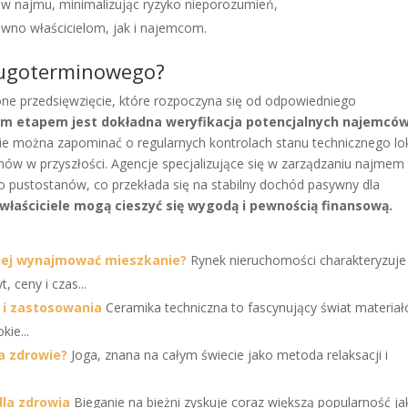
 najmu, minimalizując ryzyko nieporozumień,
równo właścicielom, jak i najemcom.
ługoterminowego?
e przedsięwzięcie, które rozpoczyna się od odpowiedniego
m etapem jest dokładna weryfikacja potencjalnych najemców
e można zapominać o regularnych kontrolach stanu technicznego lok
ów w przyszłości. Agencje specjalizujące się w zarządzaniu najmem
 pustostanów, co przekłada się na stabilny dochód pasywny dla
, właściciele mogą cieszyć się wygodą i pewnością finansową.
piej wynajmować mieszkanie?
Rynek nieruchomości charakteryzuje 
 ceny i czas...
 i zastosowania
Ceramika techniczna to fascynujący świat materiał
kie...
na zdrowie?
Joga, znana na całym świecie jako metoda relaksacji i
dla zdrowia
Bieganie na bieżni zyskuje coraz większą popularność ja