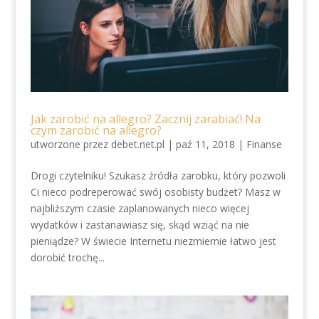
Jak zarobić na allegro? Zacznij zarabiać! Na
czym zarobić na allegro?
utworzone przez
debet.net.pl
|
paź 11, 2018
|
Finanse
Drogi czytelniku! Szukasz źródła zarobku, który pozwoli
Ci nieco podreperować swój osobisty budżet? Masz w
najbliższym czasie zaplanowanych nieco więcej
wydatków i zastanawiasz się, skąd wziąć na nie
pieniądze? W świecie Internetu niezmiernie łatwo jest
dorobić trochę...