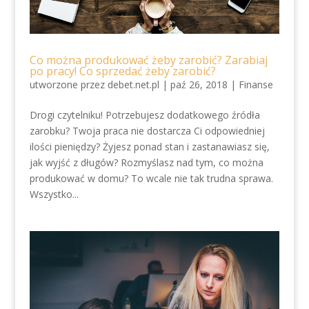
Co można produkować żeby zarobić? Zarabiaj
po pracy! Co sprzedać żeby zarobić?
utworzone przez
debet.net.pl
|
paź 26, 2018
|
Finanse
Drogi czytelniku! Potrzebujesz dodatkowego źródła
zarobku? Twoja praca nie dostarcza Ci odpowiedniej
ilości pieniędzy? Żyjesz ponad stan i zastanawiasz się,
jak wyjść z długów? Rozmyślasz nad tym, co można
produkować w domu? To wcale nie tak trudna sprawa.
Wszystko...