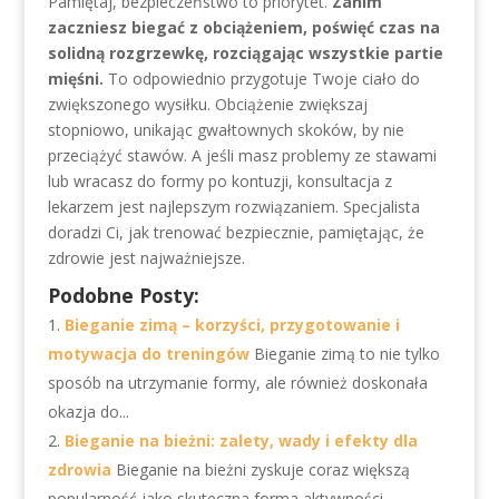
Pamiętaj, bezpieczeństwo to priorytet.
Zanim
zaczniesz biegać z obciążeniem, poświęć czas na
solidną rozgrzewkę, rozciągając wszystkie partie
mięśni.
To odpowiednio przygotuje Twoje ciało do
zwiększonego wysiłku. Obciążenie zwiększaj
stopniowo, unikając gwałtownych skoków, by nie
przeciążyć stawów. A jeśli masz problemy ze stawami
lub wracasz do formy po kontuzji, konsultacja z
lekarzem jest najlepszym rozwiązaniem. Specjalista
doradzi Ci, jak trenować bezpiecznie, pamiętając, że
zdrowie jest najważniejsze.
Podobne Posty:
Bieganie zimą – korzyści, przygotowanie i
motywacja do treningów
Bieganie zimą to nie tylko
sposób na utrzymanie formy, ale również doskonała
okazja do...
Bieganie na bieżni: zalety, wady i efekty dla
zdrowia
Bieganie na bieżni zyskuje coraz większą
popularność jako skuteczna forma aktywności