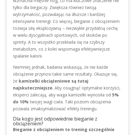
wzmacnia mięśnie nóg, co ma kluczowe znaczenie nie
tylko dla biegaczy. Zwiększa również twoją
wytrzymałość, pozwalając na dłuższe i bardziej
intensywne treningi. Co więcej, bieganie z obciążeniem
rozwija siłę eksplozywną – niezwykle przydatną cechę
w wielu dyscyplinach sportowych, od skoków po
sprinty. A to wszystko przekłada się na szybszy
metabolizm, co z kolei wspomaga efektywniejsze
spalanie kalorii.
Niemniej jednak, badania wskazują, że nie każde
obciążenie przynosi takie same rezultaty. Okazuje się,
że
kamizelki obciążeniowe są tutaj
najskuteczniejsze
. Aby osiągnąć optymalne korzyści,
eksperci zalecają, aby waga kamizelki wynosiła od
5%
do 10%
twojej wagi ciała. Taki poziom obciążenia
pozwala zmaksymalizować efekty treningu.
Dla kogo jest odpowiednie bieganie z
obciążeniem?
Bieganie z obciążeniem to trening szczególnie