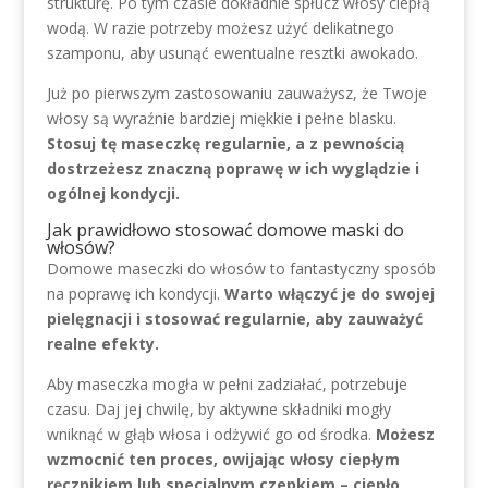
strukturę. Po tym czasie dokładnie spłucz włosy ciepłą
wodą. W razie potrzeby możesz użyć delikatnego
szamponu, aby usunąć ewentualne resztki awokado.
Już po pierwszym zastosowaniu zauważysz, że Twoje
włosy są wyraźnie bardziej miękkie i pełne blasku.
Stosuj tę maseczkę regularnie, a z pewnością
dostrzeżesz znaczną poprawę w ich wyglądzie i
ogólnej kondycji.
Jak prawidłowo stosować domowe maski do
włosów?
Domowe maseczki do włosów to fantastyczny sposób
na poprawę ich kondycji.
Warto włączyć je do swojej
pielęgnacji i stosować regularnie, aby zauważyć
realne efekty.
Aby maseczka mogła w pełni zadziałać, potrzebuje
czasu. Daj jej chwilę, by aktywne składniki mogły
wniknąć w głąb włosa i odżywić go od środka.
Możesz
wzmocnić ten proces, owijając włosy ciepłym
ręcznikiem lub specjalnym czepkiem – ciepło