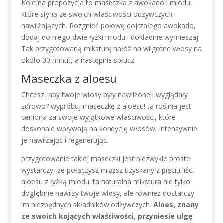
Kolejna propozycja to maseczka z awokado i miodu,
które słyną ze swoich właściwości odżywczych i
nawilżających. Rozgnieć połowę dojrzałego awokado,
dodaj do niego dwie łyżki miodu i dokładnie wymieszaj.
Tak przygotowaną miksturę nałóż na wilgotne włosy na
około 30 minut, a następnie spłucz.
Maseczka z aloesu
Chcesz, aby twoje włosy były nawilżone i wyglądały
zdrowo? wypróbuj maseczkę z aloesu! ta roślina jest
ceniona za swoje wyjątkowe właściwości, które
doskonale wpływają na kondycję włosów, intensywnie
je nawilżając i regenerując.
przygotowanie takiej maseczki jest niezwykle proste.
wystarczy, że połączysz miąższ uzyskany z pięciu liści
aloesu z łyżką miodu. ta naturalna mikstura nie tylko
dogłębnie nawilży twoje włosy, ale również dostarczy
im niezbędnych składników odżywczych.
Aloes, znany
ze swoich kojących właściwości, przyniesie ulgę