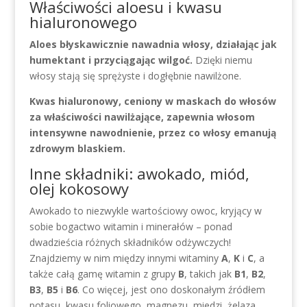
Właściwości aloesu i kwasu
hialuronowego
Aloes błyskawicznie nawadnia włosy, działając jak
humektant i przyciągając wilgoć.
Dzięki niemu
włosy stają się sprężyste i dogłębnie nawilżone.
Kwas hialuronowy, ceniony w maskach do włosów
za właściwości nawilżające, zapewnia włosom
intensywne nawodnienie, przez co włosy emanują
zdrowym blaskiem.
Inne składniki: awokado, miód,
olej kokosowy
Awokado to niezwykle wartościowy owoc, kryjący w
sobie bogactwo witamin i minerałów – ponad
dwadzieścia różnych składników odżywczych!
Znajdziemy w nim między innymi witaminy
A
,
K
i
C
, a
także całą gamę witamin z grupy
B
, takich jak
B1
,
B2
,
B3
,
B5
i
B6
. Co więcej, jest ono doskonałym źródłem
potasu, kwasu foliowego, magnezu, miedzi, żelaza,