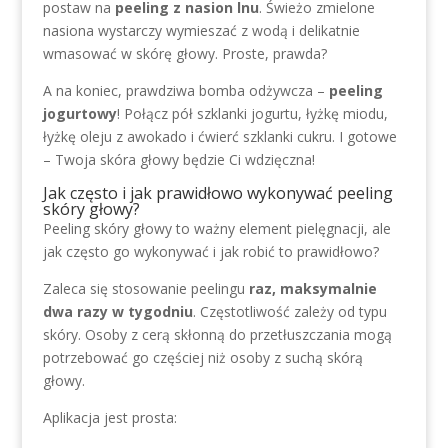
postaw na
peeling z nasion lnu
. Świeżo zmielone
nasiona wystarczy wymieszać z wodą i delikatnie
wmasować w skórę głowy. Proste, prawda?
A na koniec, prawdziwa bomba odżywcza –
peeling
jogurtowy
! Połącz pół szklanki jogurtu, łyżkę miodu,
łyżkę oleju z awokado i ćwierć szklanki cukru. I gotowe
– Twoja skóra głowy będzie Ci wdzięczna!
Jak często i jak prawidłowo wykonywać peeling
skóry głowy?
Peeling skóry głowy to ważny element pielęgnacji, ale
jak często go wykonywać i jak robić to prawidłowo?
Zaleca się stosowanie peelingu
raz, maksymalnie
dwa razy w tygodniu
. Częstotliwość zależy od typu
skóry. Osoby z cerą skłonną do przetłuszczania mogą
potrzebować go częściej niż osoby z suchą skórą
głowy.
Aplikacja jest prosta: