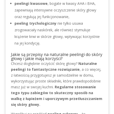
peelingi kwasowe
, bogate w kwasy AHA i BHA,
zapewniają intensywne oczyszczenie skóry głowy
oraz regulują jej funkcjonowanie,
peeling trychologiczny
nie tylko usuwa
zrogowaciały naskórek, ale również stymuluje
krążenie krwi w skórze głowy, wpływając korzystnie
na jej kondycję.
Jakie są przepisy na naturalne peelingi do skóry
głowy i jakie mają korzyści?
Chcesz dogłębnie oczyścić skórę głowy?
Naturalne
peelingi to fantastyczne rozwiązanie
, a co więcej,
z łatwością przygotujesz je samodzielnie w domu,
wykorzystując proste składniki, które prawdopodobnie
masz już w swojej kuchni.
Regularne stosowanie
tego typu zabiegów to skuteczny sposób na
walkę z łupieżem i uporczywym przetłuszczaniem
się skóry głowy.
Wypróbuj na przykład
peeling cukrowy
– to