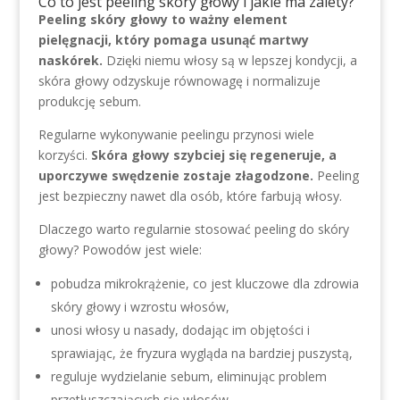
Co to jest peeling skóry głowy i jakie ma zalety?
Peeling skóry głowy to ważny element
pielęgnacji, który pomaga usunąć martwy
naskórek.
Dzięki niemu włosy są w lepszej kondycji, a
skóra głowy odzyskuje równowagę i normalizuje
produkcję sebum.
Regularne wykonywanie peelingu przynosi wiele
korzyści.
Skóra głowy szybciej się regeneruje, a
uporczywe swędzenie zostaje złagodzone.
Peeling
jest bezpieczny nawet dla osób, które farbują włosy.
Dlaczego warto regularnie stosować peeling do skóry
głowy? Powodów jest wiele:
pobudza mikrokrążenie, co jest kluczowe dla zdrowia
skóry głowy i wzrostu włosów,
unosi włosy u nasady, dodając im objętości i
sprawiając, że fryzura wygląda na bardziej puszystą,
reguluje wydzielanie sebum, eliminując problem
przetłuszczających się włosów,