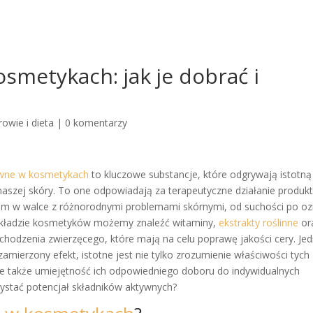
smetykach: jak je dobrać i
rowie i dieta
|
0 komentarzy
ywne w kosmetykach
to kluczowe substancje, które odgrywają istotną
 naszej skóry. To one odpowiadają za terapeutyczne działanie produk
m w walce z różnorodnymi problemami skórnymi, od suchości po oz
 składzie kosmetyków możemy znaleźć witaminy,
ekstrakty roślinne
or
chodzenia zwierzęcego, które mają na celu poprawę jakości cery. Jed
amierzony efekt, istotne jest nie tylko zrozumienie właściwości tych
le także umiejętność ich odpowiedniego doboru do indywidualnych
zystać potencjał składników aktywnych?