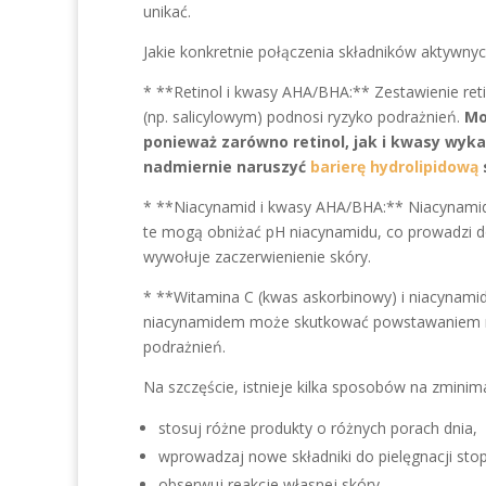
unikać.
Jakie konkretnie połączenia składników aktywny
* **Retinol i kwasy AHA/BHA:** Zestawienie re
(np. salicylowym) podnosi ryzyko podrażnień.
Mo
ponieważ zarówno retinol, jak i kwasy wyka
nadmiernie naruszyć
barierę hydrolipidową
* **Niacynamid i kwasy AHA/BHA:** Niacynamid
te mogą obniżać pH niacynamidu, co prowadzi do
wywołuje zaczerwienienie skóry.
* **Witamina C (kwas askorbinowy) i niacynami
niacynamidem może skutkować powstawaniem nik
podrażnień.
Na szczęście, istnieje kilka sposobów na zminim
stosuj różne produkty o różnych porach dnia,
wprowadzaj nowe składniki do pielęgnacji sto
obserwuj reakcje własnej skóry,