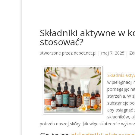
Składniki aktywne w ko
stosować?
utworzone przez
debet.net.pl
|
maj 7, 2025
|
Zd
Składniki akt
w pielęgnacji
pomagając na
starzenia. W
substancje po
aby osiągnąć z
składników, a
potrzeb naszej skóry. Jak więc skutecznie wykor