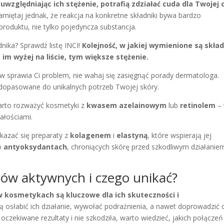
zględniając ich stężenie, potrafią zdziałać cuda dla Twojej 
miętaj jednak, że reakcja na konkretne składniki bywa bardzo
roduktu, nie tylko pojedyncza substancja.
dnika? Sprawdź listę INCI!
Kolejność, w jakiej wymienione są skład
im wyżej na liście, tym większe stężenie.
w sprawia Ci problem, nie wahaj się zasięgnąć porady dermatologa.
 dopasowane do unikalnych potrzeb Twojej skóry.
arto rozważyć kosmetyki z
kwasem azelainowym
lub
retinolem
– 
ałościami.
kazać się preparaty z
kolagenem
i
elastyną
, które wspierają jej
 o
antyoksydantach
, chroniących skórę przed szkodliwym działanie
ików aktywnych i czego unikać?
 kosmetykach są kluczowe dla ich skuteczności i
osłabić ich działanie, wywołać podrażnienia, a nawet doprowadzić 
czekiwane rezultaty i nie szkodziła, warto wiedzieć, jakich połączeń