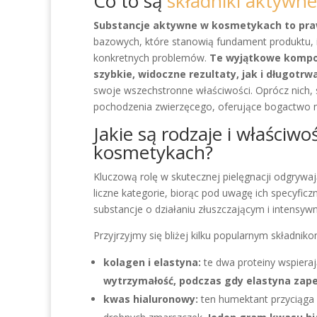
Co to są
składniki aktywn
Substancje aktywne w kosmetykach to prawdz
bazowych, które stanowią fundament produktu, i
konkretnych problemów.
Te wyjątkowe kompon
szybkie, widoczne rezultaty, jak i długotrw
swoje wszechstronne właściwości. Oprócz nich, s
pochodzenia zwierzęcego, oferujące bogactwo n
Jakie są rodzaje i właściw
kosmetykach?
Kluczową rolę w skutecznej pielęgnacji odgrywa
liczne kategorie, biorąc pod uwagę ich specyfic
substancje o działaniu złuszczającym i intensyw
Przyjrzyjmy się bliżej kilku popularnym składni
kolagen i elastyna:
te dwa proteiny wspieraj
wytrzymałość, podczas gdy elastyna zap
kwas hialuronowy:
ten humektant przyciąga 