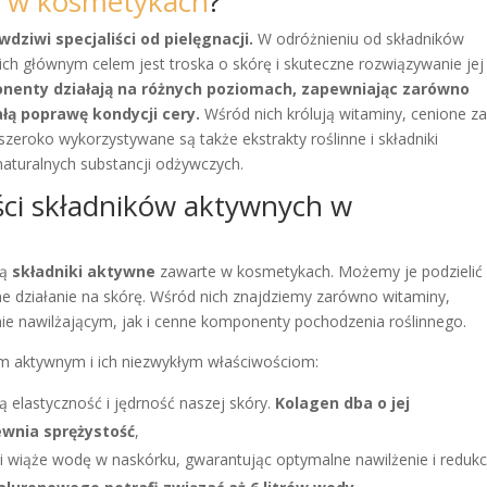
e w kosmetykach
?
iwi specjaliści od pielęgnacji.
W odróżnieniu od składników
ch głównym celem jest troska o skórę i skuteczne rozwiązywanie jej
enty działają na różnych poziomach, zapewniając zarówno
ałą poprawę kondycji cery.
Wśród nich królują witaminy, cenione za
zeroko wykorzystywane są także ekstrakty roślinne i składniki
aturalnych substancji odżywczych.
ości składników aktywnych w
ją
składniki aktywne
zawarte w kosmetykach. Możemy je podzielić
zne działanie na skórę. Wśród nich znajdziemy zarówno witaminy,
nie nawilżającym, jak i cenne komponenty pochodzenia roślinnego.
kom aktywnym i ich niezwykłym właściwościom:
ą elastyczność i jędrność naszej skóry.
Kolagen dba o jej
ewnia sprężystość
,
i wiąże wodę w naskórku, gwarantując optymalne nawilżenie i redukc