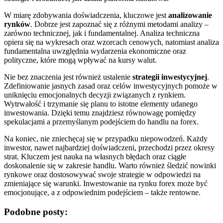
W miarę zdobywania doświadczenia, kluczowe jest
analizowanie
rynków
. Dobrze jest zapoznać się z różnymi metodami analizy –
zarówno technicznej, jak i fundamentalnej. Analiza techniczna
opiera się na wykresach oraz wzorcach cenowych, natomiast analiza
fundamentalna uwzględnia wydarzenia ekonomiczne oraz
polityczne, które mogą wpływać na kursy walut.
Nie bez znaczenia jest również ustalenie
strategii inwestycyjnej
.
Zdefiniowanie jasnych zasad oraz celów inwestycyjnych pomoże w
uniknięciu emocjonalnych decyzji związanych z rynkiem.
Wytrwałość i trzymanie się planu to istotne elementy udanego
inwestowania. Dzięki temu znajdziesz równowagę pomiędzy
spekulacjami a przemyślanym podejściem do handlu na forex.
Na koniec, nie zniechęcaj się w przypadku niepowodzeń. Każdy
inwestor, nawet najbardziej doświadczeni, przechodzi przez okresy
strat. Kluczem jest nauka na własnych błędach oraz ciągłe
doskonalenie się w zakresie handlu. Warto również śledzić nowinki
rynkowe oraz dostosowywać swoje strategie w odpowiedzi na
zmieniające się warunki. Inwestowanie na rynku forex może być
emocjonujące, a z odpowiednim podejściem – także rentowne.
Podobne posty: