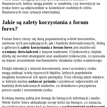
finansowych, którzy mogą pomóc w ustaleniu, czy inwestycje na
rynku forex są odpowiednie w kontekście osobistych celów
finansowych oraz sytuacji emerytalnej.
Jakie są zalety korzystania z forum
forex?
Forum forex cieszy się dużą popularnością wśród inwestorów,
zarówno tych początkujących, jak i bardziej doświadczonych. Jedną
z głównych
zalety korzystania z forum forex
jest możliwość
wymiany doświadczeń
z innymi traderami. Użytkownicy chętnie
dzielą się swoimi strategiami oraz analizami rynkowymi, co pozwala
na lepsze zrozumienie mechanizmów działania rynku walutowego.
Dzięki interakcji z innymi inwestorami, nowi uczestnicy rynku
mogą uniknąć wielu typowych błędów, których popełnienie
mogłoby kosztować ich sporo pieniędzy. Fora oferują także miejsce,
w którym można
zadawać pytania
i uzyskiwać odpowiedzi od
bardziej doświadczonych traderów, co dodatkowo przyspiesza
proces nauki i zrozumienia rynku.
Kolejną istotną zaletą jest dostęp do bieżących informacji i analiz.
Wiele forów forex aktualizuje swoje treści na bieżąco, co oznacza,
że użytkownicy mogą być na bieżąco z
wydarzeniami rynkowymi