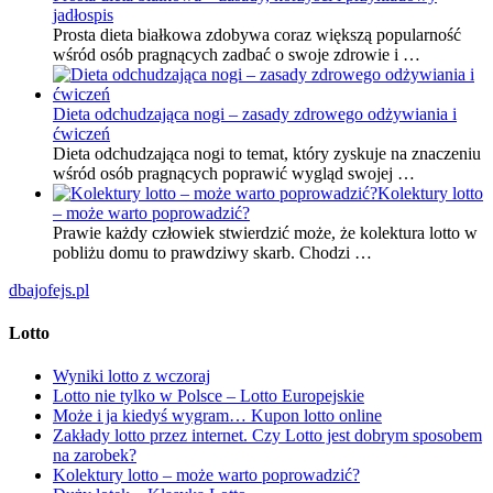
jadłospis
Prosta dieta białkowa zdobywa coraz większą popularność
wśród osób pragnących zadbać o swoje zdrowie i …
Dieta odchudzająca nogi – zasady zdrowego odżywiania i
ćwiczeń
Dieta odchudzająca nogi to temat, który zyskuje na znaczeniu
wśród osób pragnących poprawić wygląd swojej …
Kolektury lotto
– może warto poprowadzić?
Prawie każdy człowiek stwierdzić może, że kolektura lotto w
pobliżu domu to prawdziwy skarb. Chodzi …
dbajofejs.pl
Lotto
Wyniki lotto z wczoraj
Lotto nie tylko w Polsce – Lotto Europejskie
Może i ja kiedyś wygram… Kupon lotto online
Zakłady lotto przez internet. Czy Lotto jest dobrym sposobem
na zarobek?
Kolektury lotto – może warto poprowadzić?