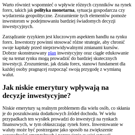
Warto również wspomnieć o wpływie różnych czynników na rynek
forex, takich jak
polityka monetarna
, sytuacja gospodarcza czy
wydarzenia geopolityczne. Zrozumienie tych elementów pomoże
inwestorom w podejmowaniu bardziej świadomych decyzji
inwestycyjnych.
Zarządzanie ryzykiem jest kluczowym aspektem handlu na rynku
forex. Inwestorzy powinni stosować różne strategie, aby chronić
swoje kapitały przed nieprzewidywalnymi zmianami kursów.
Dobrze skonstruowany
plan
inwestycyjny oraz ciągłe edukowanie
się na temat rynku mogą prowadzić do bardziej skutecznych
inwestycji. Zrozumienie, jak działa forex, stanowi fundament dla
każdej osoby pragnącej rozpocząć swoją przygodę z wymianą
walut.
Jak niskie emerytury wpływają na
decyzje inwestycyjne?
Niskie emerytury są realnym problemem dla wielu osób, co skłania
je do poszukiwania dodatkowych źródeł dochodu. W wielu
przypadkach ten wysiłek prowadzi do inwestycji na rynkach
finansowych, w tym obłaszczając rynek forex. Inwestowanie w
waluty może być postrzegane jako sposób na zwiększenie