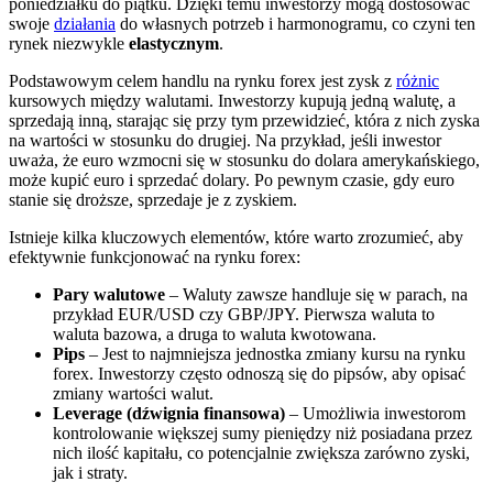
poniedziałku do piątku. Dzięki temu inwestorzy mogą dostosować
swoje
działania
do własnych potrzeb i harmonogramu, co czyni ten
rynek niezwykle
elastycznym
.
Podstawowym celem handlu na rynku forex jest zysk z
różnic
kursowych między walutami. Inwestorzy kupują jedną walutę, a
sprzedają inną, starając się przy tym przewidzieć, która z nich zyska
na wartości w stosunku do drugiej. Na przykład, jeśli inwestor
uważa, że euro wzmocni się w stosunku do dolara amerykańskiego,
może kupić euro i sprzedać dolary. Po pewnym czasie, gdy euro
stanie się droższe, sprzedaje je z zyskiem.
Istnieje kilka kluczowych elementów, które warto zrozumieć, aby
efektywnie funkcjonować na rynku forex:
Pary walutowe
– Waluty zawsze handluje się w parach, na
przykład EUR/USD czy GBP/JPY. Pierwsza waluta to
waluta bazowa, a druga to waluta kwotowana.
Pips
– Jest to najmniejsza jednostka zmiany kursu na rynku
forex. Inwestorzy często odnoszą się do pipsów, aby opisać
zmiany wartości walut.
Leverage (dźwignia finansowa)
– Umożliwia inwestorom
kontrolowanie większej sumy pieniędzy niż posiadana przez
nich ilość kapitału, co potencjalnie zwiększa zarówno zyski,
jak i straty.