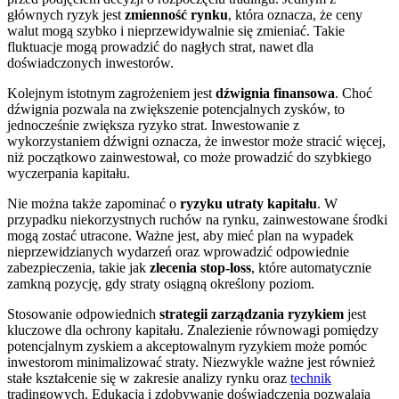
głównych ryzyk jest
zmienność rynku
, która oznacza, że ceny
walut mogą szybko i nieprzewidywalnie się zmieniać. Takie
fluktuacje mogą prowadzić do nagłych strat, nawet dla
doświadczonych inwestorów.
Kolejnym istotnym zagrożeniem jest
dźwignia finansowa
. Choć
dźwignia pozwala na zwiększenie potencjalnych zysków, to
jednocześnie zwiększa ryzyko strat. Inwestowanie z
wykorzystaniem dźwigni oznacza, że inwestor może stracić więcej,
niż początkowo zainwestował, co może prowadzić do szybkiego
wyczerpania kapitału.
Nie można także zapominać o
ryzyku utraty kapitału
. W
przypadku niekorzystnych ruchów na rynku, zainwestowane środki
mogą zostać utracone. Ważne jest, aby mieć plan na wypadek
nieprzewidzianych wydarzeń oraz wprowadzić odpowiednie
zabezpieczenia, takie jak
zlecenia stop-loss
, które automatycznie
zamkną pozycję, gdy straty osiągną określony poziom.
Stosowanie odpowiednich
strategii zarządzania ryzykiem
jest
kluczowe dla ochrony kapitału. Znalezienie równowagi pomiędzy
potencjalnym zyskiem a akceptowalnym ryzykiem może pomóc
inwestorom minimalizować straty. Niezwykle ważne jest również
stałe kształcenie się w zakresie analizy rynku oraz
technik
tradingowych. Edukacja i zdobywanie doświadczenia pozwalają