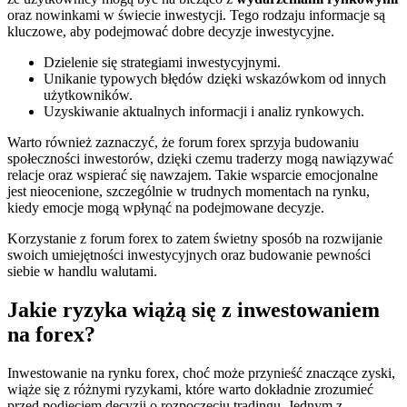
oraz nowinkami w świecie inwestycji. Tego rodzaju informacje są
kluczowe, aby podejmować dobre decyzje inwestycyjne.
Dzielenie się strategiami inwestycyjnymi.
Unikanie typowych błędów dzięki wskazówkom od innych
użytkowników.
Uzyskiwanie aktualnych informacji i analiz rynkowych.
Warto również zaznaczyć, że forum forex sprzyja budowaniu
społeczności inwestorów, dzięki czemu traderzy mogą nawiązywać
relacje oraz wspierać się nawzajem. Takie wsparcie emocjonalne
jest nieocenione, szczególnie w trudnych momentach na rynku,
kiedy emocje mogą wpłynąć na podejmowane decyzje.
Korzystanie z forum forex to zatem świetny sposób na rozwijanie
swoich umiejętności inwestycyjnych oraz budowanie pewności
siebie w handlu walutami.
Jakie ryzyka wiążą się z inwestowaniem
na forex?
Inwestowanie na rynku forex, choć może przynieść znaczące zyski,
wiąże się z różnymi ryzykami, które warto dokładnie zrozumieć
przed podjęciem decyzji o rozpoczęciu tradingu. Jednym z