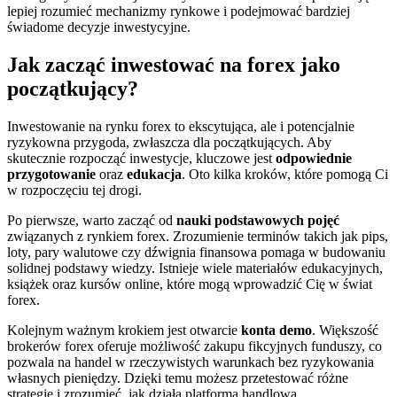
lepiej rozumieć mechanizmy rynkowe i podejmować bardziej
świadome decyzje inwestycyjne.
Jak zacząć inwestować na forex jako
początkujący?
Inwestowanie na rynku forex to ekscytująca, ale i potencjalnie
ryzykowna przygoda, zwłaszcza dla początkujących. Aby
skutecznie rozpocząć inwestycje, kluczowe jest
odpowiednie
przygotowanie
oraz
edukacja
. Oto kilka kroków, które pomogą Ci
w rozpoczęciu tej drogi.
Po pierwsze, warto zacząć od
nauki podstawowych pojęć
związanych z rynkiem forex. Zrozumienie terminów takich jak pips,
loty, pary walutowe czy dźwignia finansowa pomaga w budowaniu
solidnej podstawy wiedzy. Istnieje wiele materiałów edukacyjnych,
książek oraz kursów online, które mogą wprowadzić Cię w świat
forex.
Kolejnym ważnym krokiem jest otwarcie
konta demo
. Większość
brokerów forex oferuje możliwość zakupu fikcyjnych funduszy, co
pozwala na handel w rzeczywistych warunkach bez ryzykowania
własnych pieniędzy. Dzięki temu możesz przetestować różne
strategie i zrozumieć, jak działa platforma handlowa.