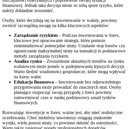
oszczędności emerytalnych i poprawienie swojej sytuacji
finansowej. Jednak taka decyzja niesie ze sobą spore ryzyko, które
należy dokładnie zrozumieć.
Osoby, które decydują się na inwestowanie w waluty, powinny
zwrócić szczególną uwagę na kilka kluczowych aspektów:
Zarządzanie ryzykiem
– Podczas inwestowania w forex,
kluczowe jest opracowanie strategii, która pomoże
zminimalizować potencjalne straty. Ustalanie stop lossów czy
ograniczanie maksymalnej straty na transakcji to podstawowe
metody zarządzania ryzykiem.
Analiza rynku
– Zrozumienie aktualnych trendów na rynku
walutowym może pomóc w podejmowaniu lepszych decyzji.
Warto śledzić wiadomości gospodarcze, które mogą wpływać
na kursy walut.
Edukacja finansowa
– Inwestowanie bez odpowiedniego
przygotowania może prowadzić do znacznych strat. Osoby
planujące rozpocząć swoją przygodę z forex powinny
zainwestować czas w naukę podstawowy zasad rynków
finansowych.
Rozważając inwestycje w forex, ważne jest, aby mieć realistyczne
oczekiwania. Choć niektórzy inwestorzy osiągają znakomite
wyniki, wielu ponosi straty, co powinno skłonić do ostrożności.
Warto także zasięgnąć porady profesjonalnych doradców