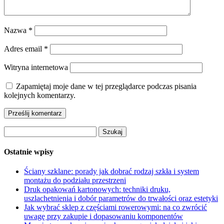
Nazwa
*
Adres email
*
Witryna internetowa
Zapamiętaj moje dane w tej przeglądarce podczas pisania
kolejnych komentarzy.
Szukaj:
Ostatnie wpisy
Ściany szklane: porady jak dobrać rodzaj szkła i system
montażu do podziału przestrzeni
Druk opakowań kartonowych: techniki druku,
uszlachetnienia i dobór parametrów do trwałości oraz estetyki
Jak wybrać sklep z częściami rowerowymi: na co zwrócić
uwagę przy zakupie i dopasowaniu komponentów