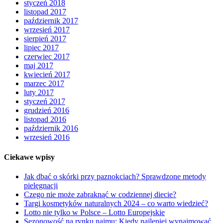
styczeń 2018
listopad 2017
październik 2017
wrzesień 2017
sierpień 2017
lipiec 2017
czerwiec 2017
maj 2017
kwiecień 2017
marzec 2017
luty 2017
styczeń 2017
grudzień 2016
listopad 2016
październik 2016
wrzesień 2016
Ciekawe wpisy
Jak dbać o skórki przy paznokciach? Sprawdzone metody
pielęgnacji
Czego nie może zabraknąć w codziennej diecie?
Targi kosmetyków naturalnych 2024 – co warto wiedzieć?
Lotto nie tylko w Polsce – Lotto Europejskie
Sezonowość na rynku najmu: Kiedy najlepiej wynajmować