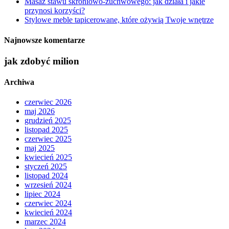
Masaż stawu skroniowo-żuchwowego: jak działa i jakie
przynosi korzyści?
Stylowe meble tapicerowane, które ożywią Twoje wnętrze
Najnowsze komentarze
jak zdobyć milion
Archiwa
czerwiec 2026
maj 2026
grudzień 2025
listopad 2025
czerwiec 2025
maj 2025
kwiecień 2025
styczeń 2025
listopad 2024
wrzesień 2024
lipiec 2024
czerwiec 2024
kwiecień 2024
marzec 2024