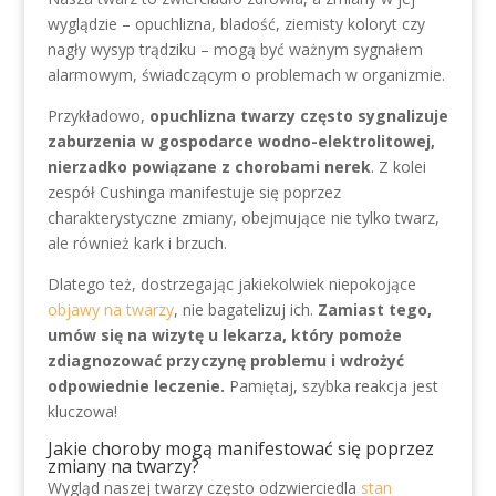
wyglądzie – opuchlizna, bladość, ziemisty koloryt czy
nagły wysyp trądziku – mogą być ważnym sygnałem
alarmowym, świadczącym o problemach w organizmie.
Przykładowo,
opuchlizna twarzy często sygnalizuje
zaburzenia w gospodarce wodno-elektrolitowej,
nierzadko powiązane z chorobami nerek
. Z kolei
zespół Cushinga manifestuje się poprzez
charakterystyczne zmiany, obejmujące nie tylko twarz,
ale również kark i brzuch.
Dlatego też, dostrzegając jakiekolwiek niepokojące
objawy na twarzy
, nie bagatelizuj ich.
Zamiast tego,
umów się na wizytę u lekarza, który pomoże
zdiagnozować przyczynę problemu i wdrożyć
odpowiednie leczenie.
Pamiętaj, szybka reakcja jest
kluczowa!
Jakie choroby mogą manifestować się poprzez
zmiany na twarzy?
Wygląd naszej twarzy często odzwierciedla
stan