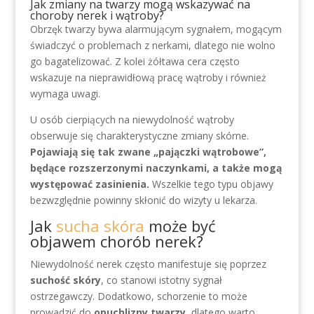
Jak zmiany na twarzy mogą wskazywać na
choroby nerek i wątroby?
Obrzęk twarzy bywa alarmującym sygnałem, mogącym
świadczyć o problemach z nerkami, dlatego nie wolno
go bagatelizować. Z kolei żółtawa cera często
wskazuje na nieprawidłową pracę wątroby i również
wymaga uwagi.
U osób cierpiących na niewydolność wątroby
obserwuje się charakterystyczne zmiany skórne.
Pojawiają się tak zwane „pajączki wątrobowe”,
będące rozszerzonymi naczynkami, a także mogą
występować zasinienia.
Wszelkie tego typu objawy
bezwzględnie powinny skłonić do wizyty u lekarza.
Jak
sucha skóra
może być
objawem chorób nerek?
Niewydolność nerek często manifestuje się poprzez
suchość skóry
, co stanowi istotny sygnał
ostrzegawczy. Dodatkowo, schorzenie to może
prowadzić do
opuchlizny twarzy
, dlatego warto