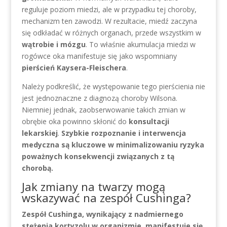
reguluje poziom miedzi, ale w przypadku tej choroby,
mechanizm ten zawodzi. W rezultacie, miedź zaczyna
się odkładać w różnych organach, przede wszystkim w
wątrobie i mózgu
. To właśnie akumulacja miedzi w
rogówce oka manifestuje się jako wspomniany
pierścień Kaysera-Fleischera
.
Należy podkreślić, że występowanie tego pierścienia nie
jest jednoznaczne z diagnozą choroby Wilsona.
Niemniej jednak, zaobserwowanie takich zmian w
obrębie oka powinno skłonić do
konsultacji
lekarskiej
.
Szybkie rozpoznanie i interwencja
medyczna są kluczowe w minimalizowaniu ryzyka
poważnych konsekwencji związanych z tą
chorobą.
Jak zmiany na twarzy mogą
wskazywać na zespół Cushinga?
Zespół Cushinga, wynikający z nadmiernego
stężenia kortyzolu w organizmie, manifestuje się