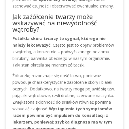
zachować czujność i obserwować ewentualne zmiany.
Jak zażółcenie twarzy może
wskazywać na niewydolność
wątroby?
Pożółkła skóra twarzy to sygnał, którego nie
należy lekceważyć.
Często jest to objaw problemów
z wątrobą, a konkretnie – podwyższonego poziomu
bilirubiny, barwnika obecnego w naszym organizmie.
Taki stan określa się mianem żółtaczki.
Żółtaczkę rozpoznaje się dość łatwo, ponieważ
powoduje charakterystyczne zażółcenie skóry i białek
ocznych. Dodatkowo, na twarzy mogą pojawić się tzw.
pajączki wątrobowe, czyli drobne, czerwone naczynka.
Zwiększona skłonność do siniaków również powinna
wzbudzić czujność.
Wystąpienie tych symptomów
razem powinno być impulsem do konsultacji z
lekarzem, ponieważ szybka diagnoza ma w tym
przypadku ogromne znaczenie.