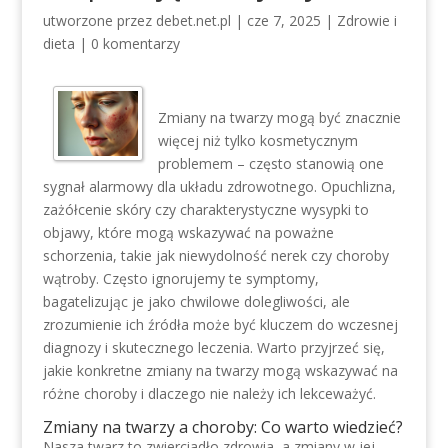
utworzone przez
debet.net.pl
|
cze 7, 2025
|
Zdrowie i
dieta
|
0 komentarzy
Zmiany na twarzy mogą być znacznie
więcej niż tylko kosmetycznym
problemem – często stanowią one
sygnał alarmowy dla układu zdrowotnego. Opuchlizna,
zażółcenie skóry czy charakterystyczne wysypki to
objawy, które mogą wskazywać na poważne
schorzenia, takie jak niewydolność nerek czy choroby
wątroby. Często ignorujemy te symptomy,
bagatelizując je jako chwilowe dolegliwości, ale
zrozumienie ich źródła może być kluczem do wczesnej
diagnozy i skutecznego leczenia. Warto przyjrzeć się,
jakie konkretne zmiany na twarzy mogą wskazywać na
różne choroby i dlaczego nie należy ich lekceważyć.
Zmiany na twarzy a choroby: Co warto wiedzieć?
Nasza twarz to zwierciadło zdrowia, a zmiany w jej