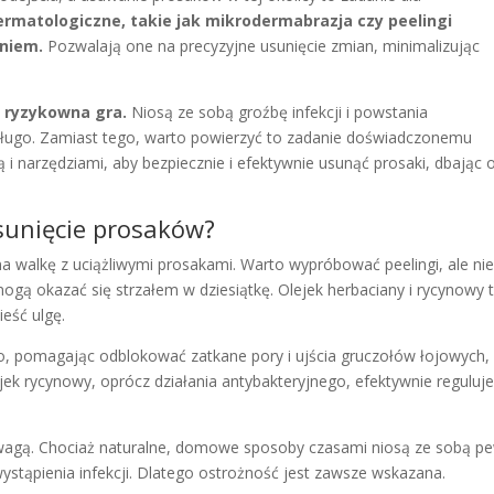
rmatologiczne, takie jak mikrodermabrazja czy peelingi
niem.
Pozwalają one na precyzyjne usunięcie zmian, minimalizując
 ryzykowna gra.
Niosą ze sobą groźbę infekcji i powstania
 długo. Zamiast tego, warto powierzyć to zadanie doświadczonemu
 i narzędziami, aby bezpiecznie i efektywnie usunąć prosaki, dbając 
sunięcie prosaków?
walkę z uciążliwymi prosakami. Warto wypróbować peelingi, ale nie
gą okazać się strzałem w dziesiątkę. Olejek herbaciany i rycynowy 
eść ulgę.
ąco, pomagając odblokować zatkane pory i ujścia gruczołów łojowych,
jek rycynowy, oprócz działania antybakteryjnego, efektywnie reguluje
agą. Chociaż naturalne, domowe sposoby czasami niosą ze sobą p
wystąpienia infekcji. Dlatego ostrożność jest zawsze wskazana.