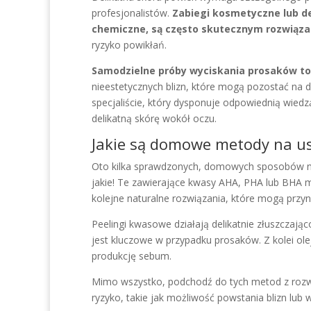
profesjonalistów.
Zabiegi kosmetyczne lub de
chemiczne, są często skutecznym rozwiąza
ryzyko powikłań.
Samodzielne próby wyciskania prosaków to
nieestetycznych blizn, które mogą pozostać na
specjaliście, który dysponuje odpowiednią wiedzą
delikatną skórę wokół oczu.
Jakie są domowe metody na u
Oto kilka sprawdzonych, domowych sposobów na 
jakie! Te zawierające kwasy AHA, PHA lub BHA mo
kolejne naturalne rozwiązania, które mogą przyni
Peelingi kwasowe działają delikatnie złuszczaj
jest kluczowe w przypadku prosaków. Z kolei ole
produkcję sebum.
Mimo wszystko, podchodź do tych metod z rozw
ryzyko, takie jak możliwość powstania blizn lub 