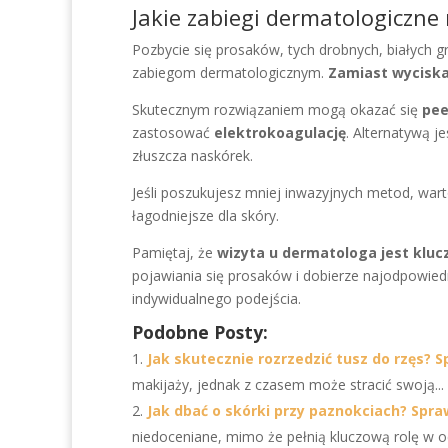
Jakie zabiegi dermatologiczn
Pozbycie się prosaków, tych drobnych, białych g
zabiegom dermatologicznym.
Zamiast wyciska
Skutecznym rozwiązaniem mogą okazać się
pee
zastosować
elektrokoagulację
. Alternatywą j
złuszcza naskórek.
Jeśli poszukujesz mniej inwazyjnych metod, wa
łagodniejsze dla skóry.
Pamiętaj, że
wizyta u dermatologa jest klu
pojawiania się prosaków i dobierze najodpowie
indywidualnego podejścia.
Podobne Posty:
Jak skutecznie rozrzedzić tusz do rzęs?
makijaży, jednak z czasem może stracić swoją...
Jak dbać o skórki przy paznokciach? Spr
niedoceniane, mimo że pełnią kluczową rolę w oc