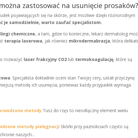
e można zastosować na usunięcie prosaków
rudek pojawiających się na skórze, jest możliwe dzięki różnorodnym
ć je samodzielnie, warto zaufać specjalistom.
lingi chemiczne
, a tam, gdzie to konieczne, lekarz dermatolog mo
est
terapia laserowa
, jak również
mikrodermabrazja
, która delikat
rto rozważyć
laser frakcyjny CO2
lub
termokoagulację
, które są
czowa
. Specjalista dokładnie oceni stan Twojej cery, ustali przyczynę
dniejszą metodę ich usunięcia, ponieważ każdy przypadek wymaga
 Sprawdzone metody
Tusz do rzęs to nieodłączny element wielu
awdzone metody pielęgnacji
Skórki przy paznokciach często są
hronie naszych...