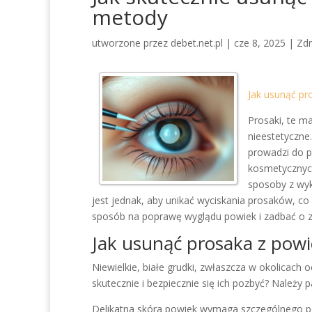
metody
utworzone przez
debet.net.pl
|
cze 8, 2025
|
Zdr
Jak usunąć pr
Prosaki, te ma
nieestetyczne.
prowadzi do p
kosmetycznych
sposoby z wyk
jest jednak, aby unikać wyciskania prosaków, co
sposób na poprawę wyglądu powiek i zadbać o 
Jak usunąć prosaka z pow
Niewielkie, białe grudki, zwłaszcza w okolicach o
skutecznie i bezpiecznie się ich pozbyć? Należy 
Delikatna skóra powiek wymaga szczególnego pod