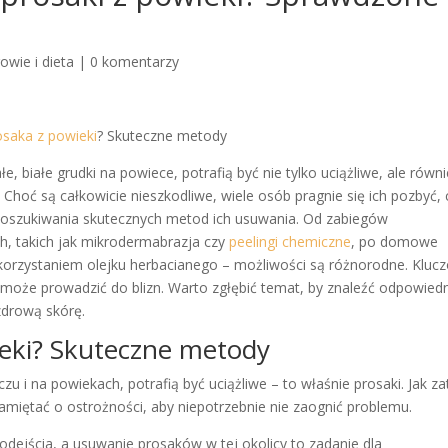
owie i dieta
|
0 komentarzy
osaka z powieki
? Skuteczne metody
łe, białe grudki na powiece, potrafią być nie tylko uciążliwe, ale równ
 Choć są całkowicie nieszkodliwe, wiele osób pragnie się ich pozbyć, 
oszukiwania skutecznych metod ich usuwania. Od zabiegów
, takich jak mikrodermabrazja czy
peelingi chemiczne
, po domowe
orzystaniem olejku herbacianego – możliwości są różnorodne. Kluc
 może prowadzić do blizn. Warto zgłębić temat, by znaleźć odpowiedn
zdrową skórę.
ieki? Skuteczne metody
czu i na powiekach, potrafią być uciążliwe – to właśnie prosaki. Jak z
pamiętać o ostrożności, aby niepotrzebnie nie zaognić problemu.
ejścia, a usuwanie prosaków w tej okolicy to zadanie dla