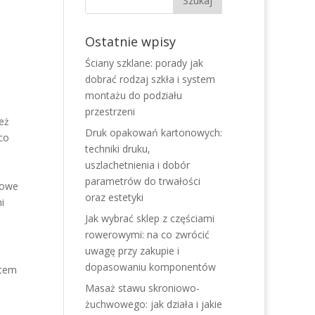
Ostatnie wpisy
Ściany szklane: porady jak
dobrać rodzaj szkła i system
montażu do podziału
przestrzeni
ież
Druk opakowań kartonowych:
co
techniki druku,
uszlachetnienia i dobór
parametrów do trwałości
zowe
oraz estetyki
i
Jak wybrać sklep z częściami
rowerowymi: na co zwrócić
uwagę przy zakupie i
dopasowaniu komponentów
atem
Masaż stawu skroniowo-
żuchwowego: jak działa i jakie