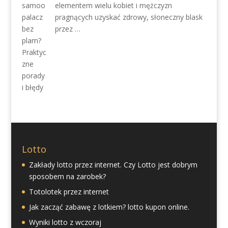
elementem wielu kobiet i mężczyzn
pragnących uzyskać zdrowy, słoneczny blask
przez …
Lotto
Zakłady lotto przez internet. Czy Lotto jest dobrym
sposobem na zarobek?
Totolotek przez internet
Jak zacząć zabawę z lotkiem? lotto kupon online.
Wyniki lotto z wczoraj