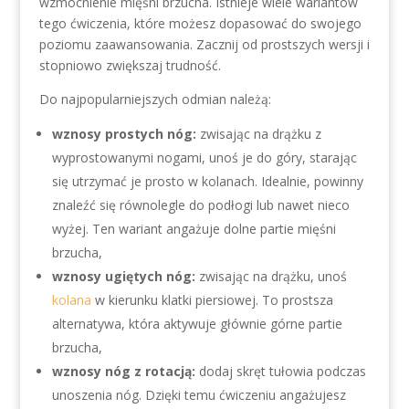
wzmocnienie mięśni brzucha. Istnieje wiele wariantów
tego ćwiczenia, które możesz dopasować do swojego
poziomu zaawansowania. Zacznij od prostszych wersji i
stopniowo zwiększaj trudność.
Do najpopularniejszych odmian należą:
wznosy prostych nóg:
zwisając na drążku z
wyprostowanymi nogami, unoś je do góry, starając
się utrzymać je prosto w kolanach. Idealnie, powinny
znaleźć się równolegle do podłogi lub nawet nieco
wyżej. Ten wariant angażuje dolne partie mięśni
brzucha,
wznosy ugiętych nóg:
zwisając na drążku, unoś
kolana
w kierunku klatki piersiowej. To prostsza
alternatywa, która aktywuje głównie górne partie
brzucha,
wznosy nóg z rotacją:
dodaj skręt tułowia podczas
unoszenia nóg. Dzięki temu ćwiczeniu angażujesz