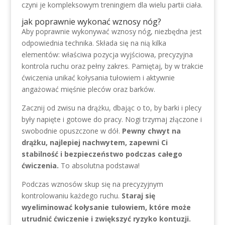
czyni je kompleksowym treningiem dla wielu partii ciała.
jak poprawnie wykonać wznosy nóg?
Aby poprawnie wykonywać wznosy nóg, niezbędna jest
odpowiednia technika. Składa się na nią kilka
elementów: właściwa pozycja wyjściowa, precyzyjna
kontrola ruchu oraz pełny zakres. Pamiętaj, by w trakcie
ćwiczenia unikać kołysania tułowiem i aktywnie
angażować mięśnie pleców oraz barków.
Zacznij od zwisu na drążku, dbając o to, by barki i plecy
były napięte i gotowe do pracy. Nogi trzymaj złączone i
swobodnie opuszczone w dół.
Pewny chwyt na
drążku, najlepiej nachwytem, zapewni Ci
stabilność i bezpieczeństwo podczas całego
ćwiczenia.
To absolutna podstawa!
Podczas wznosów skup się na precyzyjnym
kontrolowaniu każdego ruchu.
Staraj się
wyeliminować kołysanie tułowiem, które może
utrudnić ćwiczenie i zwiększyć ryzyko kontuzji.