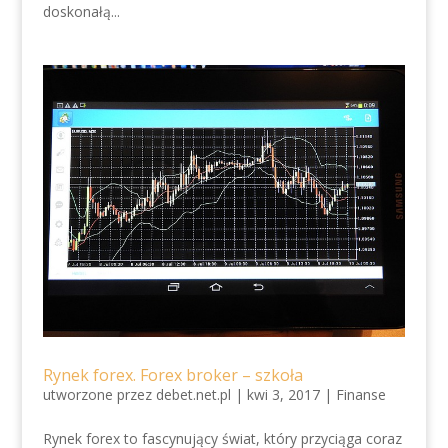
doskonałą...
Rynek forex. Forex broker – szkoła
utworzone przez
debet.net.pl
|
kwi 3, 2017
|
Finanse
Rynek forex to fascynujący świat, który przyciąga coraz