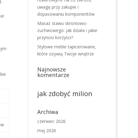
t.
uwagę przy zakupie i
dopasowaniu komponentów
ie
Masaż stawu skroniowo-
żuchwowego: jak działa i jakie
przynosi korzyści?
Stylowe meble tapicerowane,
ałym
które ożywią Twoje wnętrze
Najnowsze
kie
komentarze
jak zdobyć milion
Archiwa
czerwiec 2026
ów
maj 2026