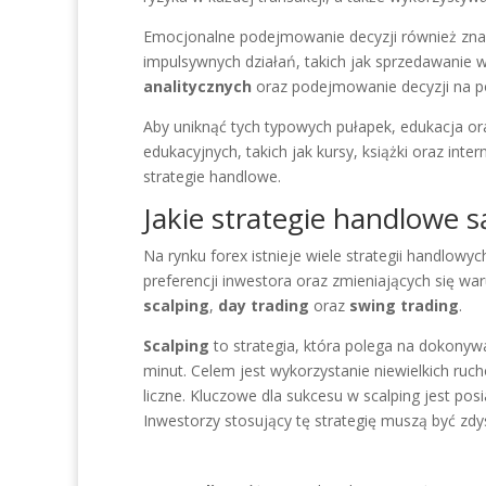
Emocjonalne podejmowanie decyzji również znac
impulsywnych działań, takich jak sprzedawanie w
analitycznych
oraz podejmowanie decyzji na po
Aby uniknąć tych typowych pułapek, edukacja or
edukacyjnych, takich jak kursy, książki oraz in
strategie handlowe.
Jakie strategie handlowe s
Na rynku forex istnieje wiele strategii handlowy
preferencji inwestora oraz zmieniających się w
scalping
,
day trading
oraz
swing trading
.
Scalping
to strategia, która polega na dokonywan
minut. Celem jest wykorzystanie niewielkich ruc
liczne. Kluczowe dla sukcesu w scalping jest pos
Inwestorzy stosujący tę strategię muszą być zd