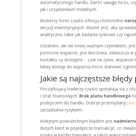
automatycznego handlu. Zwróć uwagę na to, czy 
jak i urządzeniach mobilnych.
Brokerzy forex często oferują różnorodne
narzę
decyzji inwestycyjnych. Ważne jest, aby sprawdzi
analityczne, takie jak badania rynkowe czy rapor
Ostatnim, ale nie mniej ważnym czynnikiem, jes
pomocne wsparcie, jest kluczowa, zwłaszcza w p
kontaktu są dostępne – czat na żywo, wsparcie t
łatwy dostęp do wsparcia może stanowić ogrom
Jakie są najczęstsze błędy
Początkujący traderzy często spotykają się z r
i strat finansowych.
Brak planu handlowego
to
podejściem do handlu. Dobrze przemyślany
plan
zarządzania ryzykiem.
Kolejnym powszechnym błędem jest
nadmiern
dużych kwot w pojedyncze transakcje, co zwięks
ryzyka w każdej transakcji, a także wykorzystywa