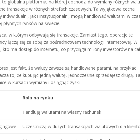
 to globalna platforma, na której dochodzi do wymiany różnych walu
czne transakcje w różnych strefach czasowych. Ta wyjątkowa cecha
y indywidualni, jak i instytucjonalni, mogą handlować walutami w czas
ej płynnych rynków na świecie.
sca, w którym odbywają się transakcje. Zamiast tego, operacje te
icy łączą się ze sobą za pośrednictwem technologii internetowej. W
go, kto ma dostęp do internetu, co przyciąga miliony inwestorów na c
orex jest fakt, że waluty zawsze są handlowane parami, na przykład
za to, że kupując jedną walutę, jednocześnie sprzedajesz drugą. Ta
ce w kursach wymiany i osiągnąć zyski.
Rola na rynku
Handlują walutami na własny rachunek
dgingowe
Uczestniczą w dużych transakcjach walutowych dla klient