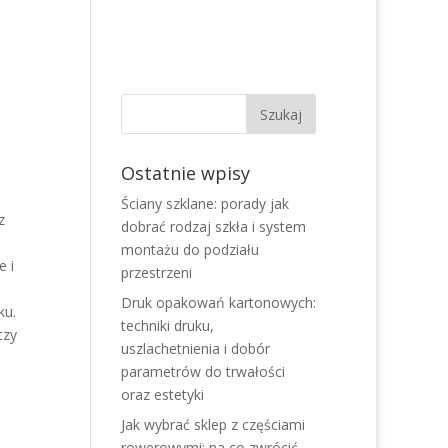
Ostatnie wpisy
Ściany szklane: porady jak
z
dobrać rodzaj szkła i system
montażu do podziału
e i
przestrzeni
Druk opakowań kartonowych:
ku.
techniki druku,
czy
uszlachetnienia i dobór
parametrów do trwałości
oraz estetyki
Jak wybrać sklep z częściami
rowerowymi: na co zwrócić