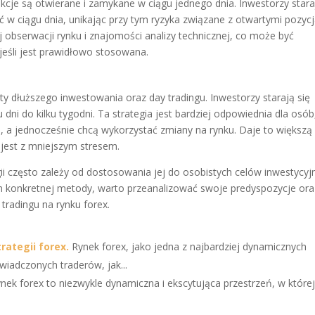
akcje są otwierane i zamykane w ciągu jednego dnia. Inwestorzy stara
ć w ciągu dnia, unikając przy tym ryzyka związane z otwartymi pozyc
j obserwacji rynku i znajomości analizy technicznej, co może być
 jeśli jest prawidłowo stosowana.
ty dłuższego inwestowania oraz day tradingu. Inwestorzy starają się
dni do kilku tygodni. Ta strategia jest bardziej odpowiednia dla osób
, a jednocześnie chcą wykorzystać zmiany na rynku. Daje to większą
 jest z mniejszym stresem.
ii często zależy od dostosowania jej do osobistych celów inwestycyj
em konkretnej metody, warto przeanalizować swoje predyspozycje ora
tradingu na rynku forex.
rategii forex.
Rynek forex, jako jedna z najbardziej dynamicznych
iadczonych traderów, jak...
nek forex to niezwykle dynamiczna i ekscytująca przestrzeń, w której