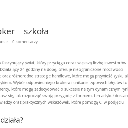
ker – szkoła
anse
|
0 komentarzy
 fascynujący świat, który przyciąga coraz większą liczbę inwestorów 
 Działający 24 godziny na dobę, oferuje nieograniczone możliwości
 oraz różnorodne strategie handlowe, które mogą przynieść zyski, al
yzykiem. Wybór odpowiedniego brokera i unikanie typowych błędów to
menty, które mogą zadecydować o sukcesie na tym dynamicznym ryn
iasz się, jak rozpocząć swoją przygodę z forexem, ten artykuł dostar
 wiedzy oraz praktycznych wskazówek, które pomogą Ci w podjęciu
 działa?