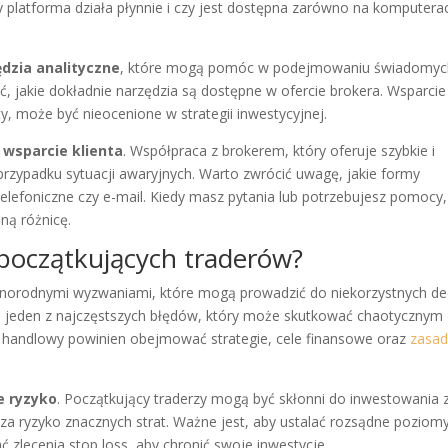
platforma działa płynnie i czy jest dostępna zarówno na komputera
dzia analityczne
, które mogą pomóc w podejmowaniu świadomyc
ć, jakie dokładnie narzędzia są dostępne w ofercie brokera. Wsparcie
ty, może być nieocenione w strategii inwestycyjnej.
t
wsparcie klienta
. Współpraca z brokerem, który oferuje szybkie i
rzypadku sytuacji awaryjnych. Warto zwrócić uwagę, jakie formy
elefoniczne czy e-mail. Kiedy masz pytania lub potrzebujesz pomocy,
ną różnicę.
 początkujących traderów?
óżnorodnymi wyzwaniami, które mogą prowadzić do niekorzystnych dec
 jeden z najczęstszych błędów, który może skutkować chaotycznym
handlowy powinien obejmować strategie, cele finansowe oraz
zasad
e ryzyko
. Początkujący traderzy mogą być skłonni do inwestowania 
za ryzyko znacznych strat. Ważne jest, aby ustalać rozsądne poziom
ć zlecenia stop loss, aby chronić swoje inwestycje.