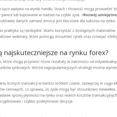
ząco wpływa na wyniki handlu. Strach i chciwość mogą prowadzić d
 panice lub kupowanie w nadziei na szybki zysk. <
Rozwój umiejętno
dstawie danych zamiast emocji jest kluczowe dla sukcesu na rynku.
az praktyka są niezbędne. Warto korzystać z dostępnych materiałów
ternetowe webinary, które pomogą zrozumieć rynek oraz rozwijać efek
ą najskuteczniejsze na rynku forex?
ch, które mogą przynieść różne rezultaty w zależności od indywidualny
arunków rynkowych. Wśród najpopularniejszych strategii można wymie
iu licznych transakcji w bardzo krótkim czasie, zazwyczaj w ciągu ki
hów cenowych, co sprawia, że zyski mogą być stosunkowo niewielkie, 
iadanie sporej płynności na rynku oraz niskich kosztów transakcyjnych
yscyplinowani i szybko podejmować decyzje.