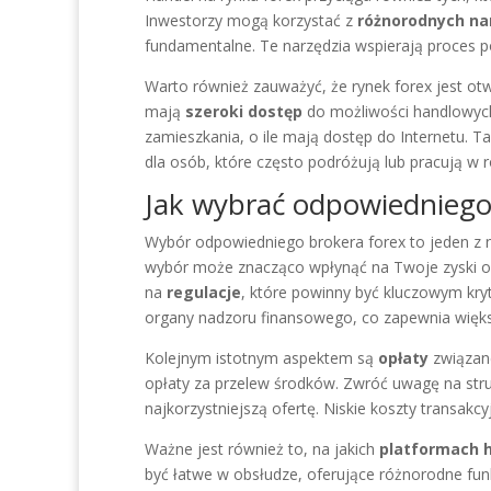
Inwestorzy mogą korzystać z
różnorodnych na
fundamentalne. Te narzędzia wspierają proces p
Warto również zauważyć, że rynek forex jest otw
mają
szeroki dostęp
do możliwości handlowych
zamieszkania, o ile mają dostęp do Internetu. T
dla osób, które często podróżują lub pracują w 
Jak wybrać odpowiedniego
Wybór odpowiedniego brokera forex to jeden z 
wybór może znacząco wpłynąć na Twoje zyski or
na
regulacje
, które powinny być kluczowym kry
organy nadzoru finansowego, co zapewnia więks
Kolejnym istotnym aspektem są
opłaty
związane
opłaty za przelew środków. Zwróć uwagę na struk
najkorzystniejszą ofertę. Niskie koszty transak
Ważne jest również to, na jakich
platformach 
być łatwe w obsłudze, oferujące różnorodne funk