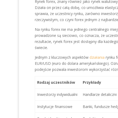
Rynek forex, znany również jako rynek walutowy,
Działa on przez całą dobę, co umożliwia elasty
sprawia, że uczestnicy rynku, zarówno inwestorz
rzeczywistym, co czyni forex jednym z najbardzi
Na rynku forex nie ma jednego centralnego miej
prowadzone są sieciowo, co oznacza, że uczestn
rezultacie, rynek forex jest dostępny dla każde
świecie.
Jednym z kluczowych aspektów
działania
rynku f
EUR/USD (euro do dolara amerykańskiego). Oznac
podejście pozwala inwestorom wykorzystać różni
Rodzaj uczestników
Przykłady
Inwestorzy indywidualni
Handlarze detaliczni
Instytucje finansowe
Banki, fundusze he