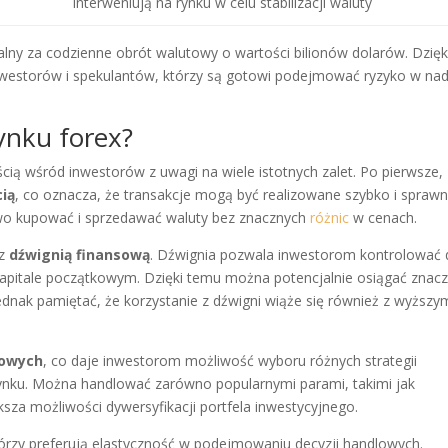
Interweniują na rynku w celu stabilizacji waluty
alny za codzienne obrót walutowy o wartości bilionów dolarów. Dzięk
 inwestorów i spekulantów, którzy są gotowi podejmować ryzyko w nad
rynku forex?
ścią wśród inwestorów z uwagi na wiele istotnych zalet. Po pierwsze,
ią
, co oznacza, że transakcje mogą być realizowane szybko i sprawn
two kupować i sprzedawać waluty bez znacznych
różnic
w cenach.
 z
dźwignią finansową
. Dźwignia pozwala inwestorom kontrolować 
kapitale początkowym. Dzięki temu można potencjalnie osiągać znac
ednak pamiętać, że korzystanie z dźwigni wiąże się również z wyższy
towych
, co daje inwestorom możliwość wyboru różnych strategii
rynku. Można handlować zarówno popularnymi parami, takimi jak
sza możliwości dywersyfikacji portfela inwestycyjnego.
tórzy preferują elastyczność w podejmowaniu decyzji handlowych.