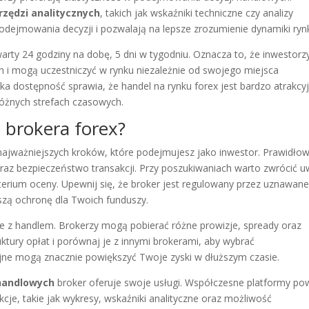
rzędzi analitycznych
, takich jak wskaźniki techniczne czy analizy
odejmowania decyzji i pozwalają na lepsze zrozumienie dynamiki ryn
arty 24 godziny na dobę, 5 dni w tygodniu. Oznacza to, że inwestorz
 i mogą uczestniczyć w rynku niezależnie od swojego miejsca
aka dostępność sprawia, że handel na rynku forex jest bardzo atrakcy
różnych strefach czasowych.
 brokera forex?
najważniejszych kroków, które podejmujesz jako inwestor. Prawidło
az bezpieczeństwo transakcji. Przy poszukiwaniach warto zwrócić 
terium oceny. Upewnij się, że broker jest regulowany przez uznawane
zą ochronę dla Twoich funduszy.
 z handlem. Brokerzy mogą pobierać różne prowizje, spready oraz
tury opłat i porównaj je z innymi brokerami, aby wybrać
cyjne mogą znacznie powiększyć Twoje zyski w dłuższym czasie.
handlowych
broker oferuje swoje usługi. Współczesne platformy po
cje, takie jak wykresy, wskaźniki analityczne oraz możliwość