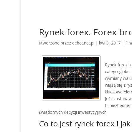
Rynek forex. Forex bro
utworzone przez
debet.net.pl
|
kwi 3, 2017
|
Fin
Rynek forex to
całego globu.
wymiany walut
wiążą się z r
kluczowe ele
Jeśli zastanaw
Ci niezbędnej
świadomych decyzji inwestycyjnych.
Co to jest rynek forex i jak