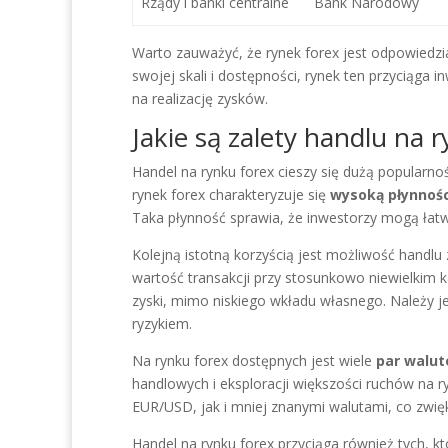
Rządy i banki centralne
Bank Narodowy
Warto zauważyć, że rynek forex jest odpowiedzi
swojej skali i dostępności, rynek ten przyciąga
na realizację zysków.
Jakie są zalety handlu na 
Handel na rynku forex cieszy się dużą popularno
rynek forex charakteryzuje się
wysoką płynnośc
Taka płynność sprawia, że inwestorzy mogą ła
Kolejną istotną korzyścią jest możliwość handlu
wartość transakcji przy stosunkowo niewielkim 
zyski, mimo niskiego wkładu własnego. Należy j
ryzykiem.
Na rynku forex dostępnych jest wiele
par walu
handlowych i eksploracji większości ruchów na 
EUR/USD, jak i mniej znanymi walutami, co zwięk
Handel na rynku forex przyciąga również tych, k