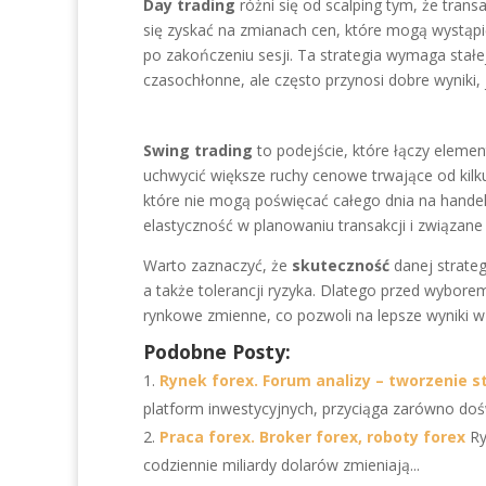
Day trading
różni się od scalping tym, że trans
się zyskać na zmianach cen, które mogą wystąpi
po zakończeniu sesji. Ta strategia wymaga stałe
czasochłonne, ale często przynosi dobre wyniki,
Swing trading
to podejście, które łączy elemen
uchwycić większe ruchy cenowe trwające od kilku 
które nie mogą poświęcać całego dnia na handel
elastyczność w planowaniu transakcji i związane
Warto zaznaczyć, że
skuteczność
danej strateg
a także tolerancji ryzyka. Dlatego przed wybor
rynkowe zmienne, co pozwoli na lepsze wyniki w 
Podobne Posty:
Rynek forex. Forum analizy – tworzenie st
platform inwestycyjnych, przyciąga zarówno dośw
Praca forex. Broker forex, roboty forex
Ry
codziennie miliardy dolarów zmieniają...