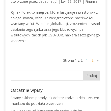
utworzone przez
debet.net.pl
|
kwi 22, 2017
|
Finanse
Rynek Forex to miejsce, które fascynuje inwestorów z
całego świata, oferując nieograniczone możliwości
wymiany walut. W dobie globalizacji, zrozumienie zasad
działania tego rynku oraz jego kluczowych par
walutowych, takich jak USD/EUR, nabiera szczególnego
znaczenia....
Strona 1 z 2
1
2
»
Ostatnie wpisy
Ściany szklane: porady jak dobrać rodzaj szkła i system
montażu do podziału przestrzeni
Druk opakowań kartonowych: techniki druku,