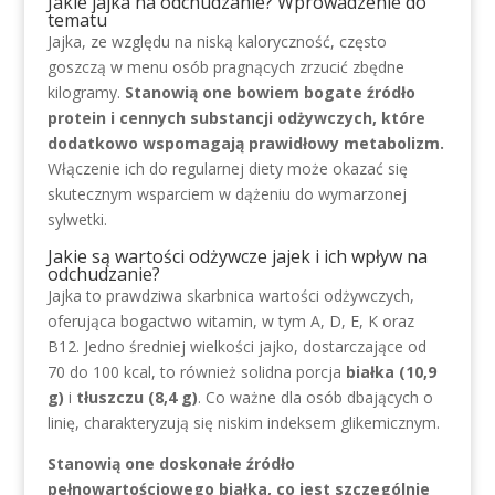
Jakie jajka na odchudzanie? Wprowadzenie do
tematu
Jajka, ze względu na niską kaloryczność, często
goszczą w menu osób pragnących zrzucić zbędne
kilogramy.
Stanowią one bowiem bogate źródło
protein i cennych substancji odżywczych, które
dodatkowo wspomagają prawidłowy metabolizm.
Włączenie ich do regularnej diety może okazać się
skutecznym wsparciem w dążeniu do wymarzonej
sylwetki.
Jakie są wartości odżywcze jajek i ich wpływ na
odchudzanie?
Jajka to prawdziwa skarbnica wartości odżywczych,
oferująca bogactwo witamin, w tym A, D, E, K oraz
B12. Jedno średniej wielkości jajko, dostarczające od
70 do 100 kcal, to również solidna porcja
białka (10,9
g)
i
tłuszczu (8,4 g)
. Co ważne dla osób dbających o
linię, charakteryzują się niskim indeksem glikemicznym.
Stanowią one doskonałe źródło
pełnowartościowego białka, co jest szczególnie