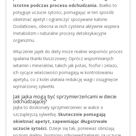
istotne podczas procesu odchudzania.
Białko to
potęguje uczucie sytości, pomagając w ten sposób
okiełznać apetyt i ograniczyć spożywane kalorie.
Dodatkowo, obecna w nich cysteina aktywnie wspiera
metabolizm i naturalne procesy detoksykacyjne
organizmu.
Włączenie jajek do diety może realnie wspomóc proces
spalania tkanki tłuszczowej. Oprócz wspomnianych
witamin i minerałów, takich jak potas, fosfor i żelazo,
ich sycące właściwości pomagają w kontrolowaniu
apetytu, co z kolei ułatwia redukcję wagi i osiągnięcie
wymarzonej sylwetki.
Jak jajka mogą być sprzymierzeńcami w diecie
odchudzającej?
Jajka to doskonały sprzymierzeniec w walce o
szczuplejszą sylwetkę.
Skutecznie pomagają
okiełznać apetyt, zapewniając długotrwałe
uczucie sytości.
Dzieje się tak, ponieważ obniżają
poziom greliny, hormonu odpowiedzialnego za uczucie