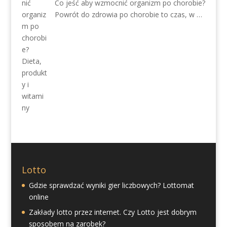
Co jeść aby wzmocnić organizm po chorobie?
Powrót do zdrowia po chorobie to czas, w …
Lotto
Gdzie sprawdzać wyniki gier liczbowych? Lottomat
online
Zakłady lotto przez internet. Czy Lotto jest dobrym
sposobem na zarobek?