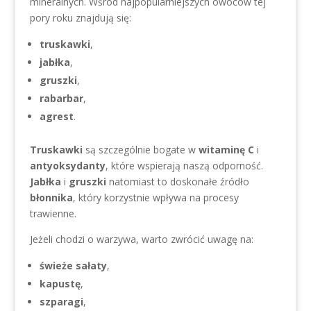
mineralnych. Wśród najpopularniejszych owoców tej
pory roku znajdują się:
truskawki
,
jabłka
,
gruszki
,
rabarbar
,
agrest
.
Truskawki
są szczególnie bogate w
witaminę C
i
antyoksydanty
, które wspierają naszą odporność.
Jabłka
i
gruszki
natomiast to doskonałe źródło
błonnika
, który korzystnie wpływa na procesy
trawienne.
Jeżeli chodzi o warzywa, warto zwrócić uwagę na:
świeże sałaty
,
kapustę
,
szparagi
,