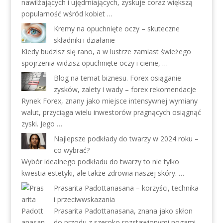
nawilżających i ujędrniających, zyskuje coraz większą
popularność wśród kobiet …
Kremy na opuchnięte oczy – skuteczne
składniki i działanie
Kiedy budzisz się rano, a w lustrze zamiast świeżego
spojrzenia widzisz opuchnięte oczy i cienie, …
Blog na temat biznesu. Forex osiąganie
zysków, zalety i wady – forex rekomendacje
Rynek Forex, znany jako miejsce intensywnej wymiany
walut, przyciąga wielu inwestorów pragnących osiągnąć
zyski. Jego …
Najlepsze podkłady do twarzy w 2024 roku –
co wybrać?
Wybór idealnego podkładu do twarzy to nie tylko
kwestia estetyki, ale także zdrowia naszej skóry. …
Prasarita Padottanasana – korzyści, technika
i przeciwwskazania
Prasarita Padottanasana, znana jako skłon
do przodu z szeroko rozstawionymi nogami,