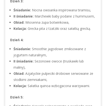
Dzień 3:
Śniadanie:
Nocna owsianka inspirowana tiramisu,
II śniadanie:
Marchewki baby podane z hummusem,
Obiad:
Wiosenna zupa botwinkowa,
Kolacja:
Grecka pita z tzatziki oraz sałatką grecką.
Dzień 4:
Śniadanie:
Smoothie jagodowe zmiksowane z
jogurtem naturalnym,
II śniadanie:
Sezonowe owoce (truskawki lub
maliny),
Obiad:
Azjatyckie pulpeciki drobiowe serwowane ze
słodkimi ziemniakami,
Kolacja:
Sałatka quinoa wzbogacona warzywami.
Dzień 5: