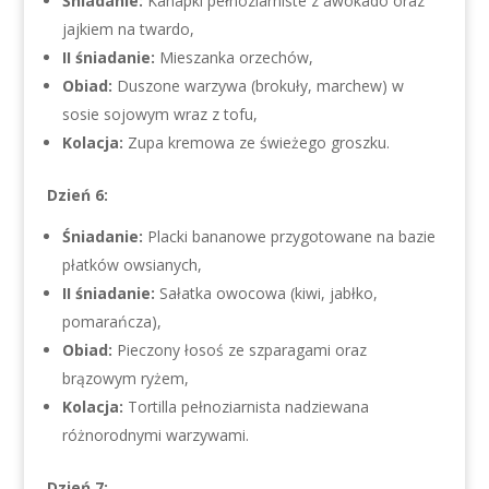
Śniadanie:
Kanapki pełnoziarniste z awokado oraz
jajkiem na twardo,
II śniadanie:
Mieszanka orzechów,
Obiad:
Duszone warzywa (brokuły, marchew) w
sosie sojowym wraz z tofu,
Kolacja:
Zupa kremowa ze świeżego groszku.
Dzień 6:
Śniadanie:
Placki bananowe przygotowane na bazie
płatków owsianych,
II śniadanie:
Sałatka owocowa (kiwi, jabłko,
pomarańcza),
Obiad:
Pieczony łosoś ze szparagami oraz
brązowym ryżem,
Kolacja:
Tortilla pełnoziarnista nadziewana
różnorodnymi warzywami.
Dzień 7: