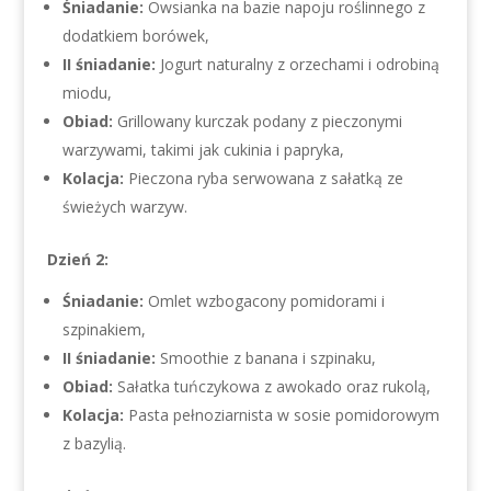
Śniadanie:
Owsianka na bazie napoju roślinnego z
dodatkiem borówek,
II śniadanie:
Jogurt naturalny z orzechami i odrobiną
miodu,
Obiad:
Grillowany kurczak podany z pieczonymi
warzywami, takimi jak cukinia i papryka,
Kolacja:
Pieczona ryba serwowana z sałatką ze
świeżych warzyw.
Dzień 2:
Śniadanie:
Omlet wzbogacony pomidorami i
szpinakiem,
II śniadanie:
Smoothie z banana i szpinaku,
Obiad:
Sałatka tuńczykowa z awokado oraz rukolą,
Kolacja:
Pasta pełnoziarnista w sosie pomidorowym
z bazylią.