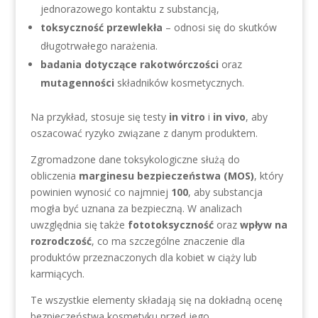
jednorazowego kontaktu z substancją,
toksyczność przewlekła
– odnosi się do skutków
długotrwałego narażenia.
badania dotyczące rakotwórczości
oraz
mutagenności
składników kosmetycznych.
Na przykład, stosuje się testy
in vitro
i
in vivo
, aby
oszacować ryzyko związane z danym produktem.
Zgromadzone dane toksykologiczne służą do
obliczenia
marginesu bezpieczeństwa (MOS)
, który
powinien wynosić co najmniej
100
, aby substancja
mogła być uznana za bezpieczną. W analizach
uwzględnia się także
fototoksyczność
oraz
wpływ na
rozrodczość
, co ma szczególne znaczenie dla
produktów przeznaczonych dla kobiet w ciąży lub
karmiących.
Te wszystkie elementy składają się na dokładną ocenę
bezpieczeństwa kosmetyku przed jego