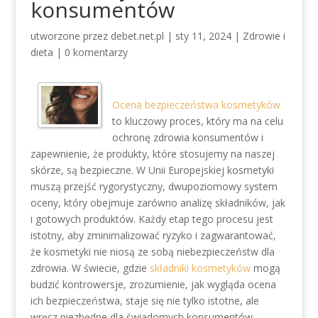
konsumentów
utworzone przez
debet.net.pl
|
sty 11, 2024
|
Zdrowie i
dieta
|
0 komentarzy
Ocena bezpieczeństwa kosmetyków
to kluczowy proces, który ma na celu
ochronę zdrowia konsumentów i
zapewnienie, że produkty, które stosujemy na naszej
skórze, są bezpieczne. W Unii Europejskiej kosmetyki
muszą przejść rygorystyczny, dwupoziomowy system
oceny, który obejmuje zarówno analizę składników, jak
i gotowych produktów. Każdy etap tego procesu jest
istotny, aby zminimalizować ryzyko i zagwarantować,
że kosmetyki nie niosą ze sobą niebezpieczeństw dla
zdrowia. W świecie, gdzie
składniki kosmetyków
mogą
budzić kontrowersje, zrozumienie, jak wygląda ocena
ich bezpieczeństwa, staje się nie tylko istotne, ale
wręcz niezbędne dla świadomych konsumentów.