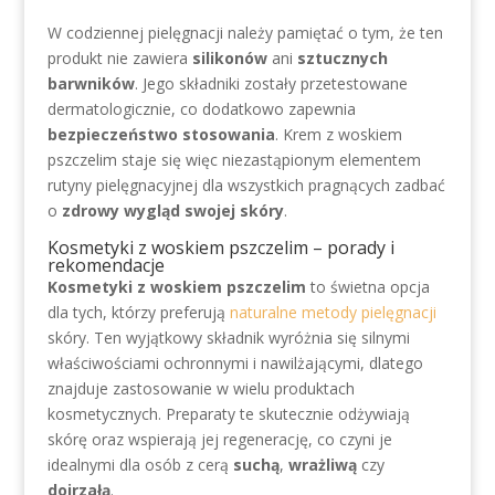
W codziennej pielęgnacji należy pamiętać o tym, że ten
produkt nie zawiera
silikonów
ani
sztucznych
barwników
. Jego składniki zostały przetestowane
dermatologicznie, co dodatkowo zapewnia
bezpieczeństwo stosowania
. Krem z woskiem
pszczelim staje się więc niezastąpionym elementem
rutyny pielęgnacyjnej dla wszystkich pragnących zadbać
o
zdrowy wygląd swojej skóry
.
Kosmetyki z woskiem pszczelim – porady i
rekomendacje
Kosmetyki z woskiem pszczelim
to świetna opcja
dla tych, którzy preferują
naturalne metody pielęgnacji
skóry. Ten wyjątkowy składnik wyróżnia się silnymi
właściwościami ochronnymi i nawilżającymi, dlatego
znajduje zastosowanie w wielu produktach
kosmetycznych. Preparaty te skutecznie odżywiają
skórę oraz wspierają jej regenerację, co czyni je
idealnymi dla osób z cerą
suchą
,
wrażliwą
czy
dojrzałą
.