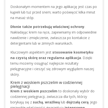
Doskonałym momentem na jego aplikację jest czas po
kąpieli lub tuż przed snem; warto poświęcić kilka minut
na masaż stóp.
Dłonie także potrzebują właściwej ochrony
.
Nakładając krem na ręce, zapewniamy im odpowiednie
nawilżenie i zmiękczenie, zwłaszcza po kontakcie z
detergentami lub w zimnych warunkach.
Kluczowym aspektem jest
stosowanie kosmetyku
na czystą skórę oraz regularna aplikacja
. Dzięki
temu możemy osiągnąć najlepsze rezultaty
pielęgnacyjne i cieszyć się zdrowym wyglądem naszej
skóry.
Krem z woskiem pszczelim w codziennej
pielęgnacji
Krem z woskiem pszczelim
to doskonały wybór do
codziennej pielęgnacji, zwłaszcza dla tych, którzy
borykają się z
suchą
,
wrażliwą
lub
dojrzałą cerą
. Jego
niezwykłe właściwości gwarantują
intensywne