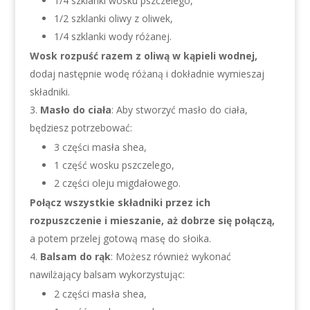
1/4 szklanki wosku pszczelego,
1/2 szklanki oliwy z oliwek,
1/4 szklanki wody różanej.
Wosk rozpuść razem z oliwą w kąpieli wodnej,
dodaj następnie wodę różaną i dokładnie wymieszaj
składniki.
Masło do ciała
: Aby stworzyć masło do ciała,
będziesz potrzebować:
3 części masła shea,
1 część wosku pszczelego,
2 części oleju migdałowego.
Połącz wszystkie składniki przez ich
rozpuszczenie i mieszanie, aż dobrze się połączą,
a potem przelej gotową masę do słoika.
Balsam do rąk
: Możesz również wykonać
nawilżający balsam wykorzystując:
2 części masła shea,