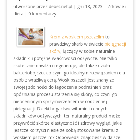
utworzone przez
debet.net.pl
|
gru 18, 2023
|
Zdrowie i
dieta
|
0 komentarzy
Krem z woskiem pszczelim
to
prawdziwy skarb w świecie
pielęgnacji
skóry
, łączący w sobie naturalne
składniki i potężne właściwości odżywcze. Nie tylko
skutecznie nawilża i regeneruje, ale także działa
bakteriobójczo, co czyni go idealnym rozwiązaniem dla
osób z wrażliwą cerą. Wosk pszczeli jest znany ze
swojej zdolności do łagodzenia podrażnień oraz
opóźniania procesu starzenia się skóry, co czyni go
nieocenionym sprzymierzeńcem w codziennej
pielęgnacji. Dzięki bogactwu witamin i cennych
składników odżywczych, ten naturalny produkt może
przywrócić skórze elastyczność i zdrowy wygląd. Jakie
jeszcze korzyści niesie ze sobą stosowanie kremu z
woskiem pszczelim? Odpowiedzi znajdziesz w dalszej