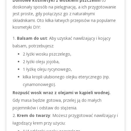
Domowe kosmetyki z woskiem pszczelim
to
doskonały sposób na pielęgnację, a ich przygotowanie
jest proste, gdy połączysz go z naturalnymi
składnikami. Oto kilka łatwych przepisów na popularne
kosmetyki DIY:
Balsam do ust
: Aby uzyskać nawilżający i kojący
balsam, potrzebujesz:
2 łyżki wosku pszczelego,
2 łyżki oleju jojoba,
1 łyżkę oleju rycynowego,
kilka kropli ulubionego olejku eterycznego (np.
cynamonowego).
Rozpuść wosk wraz z olejami w kąpieli wodnej.
Gdy masa będzie gotowa, przelej ją do małych
pojemników i odstaw do stężenia.
Krem do twarzy
: Możesz przygotować nawilżający i
łagodzący krem przy użyciu: