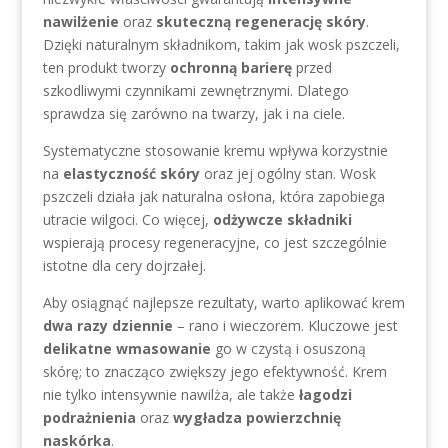
nawilżenie
oraz
skuteczną regenerację skóry
.
Dzięki naturalnym składnikom, takim jak wosk pszczeli,
ten produkt tworzy
ochronną barierę
przed
szkodliwymi czynnikami zewnętrznymi. Dlatego
sprawdza się zarówno na twarzy, jak i na ciele.
Systematyczne stosowanie kremu wpływa korzystnie
na
elastyczność skóry
oraz jej ogólny stan. Wosk
pszczeli działa jak naturalna osłona, która zapobiega
utracie wilgoci. Co więcej,
odżywcze składniki
wspierają procesy regeneracyjne, co jest szczególnie
istotne dla cery dojrzałej.
Aby osiągnąć najlepsze rezultaty, warto aplikować krem
dwa razy dziennie
– rano i wieczorem. Kluczowe jest
delikatne wmasowanie
go w czystą i osuszoną
skórę; to znacząco zwiększy jego efektywność. Krem
nie tylko intensywnie nawilża, ale także
łagodzi
podrażnienia
oraz
wygładza powierzchnię
naskórka
.