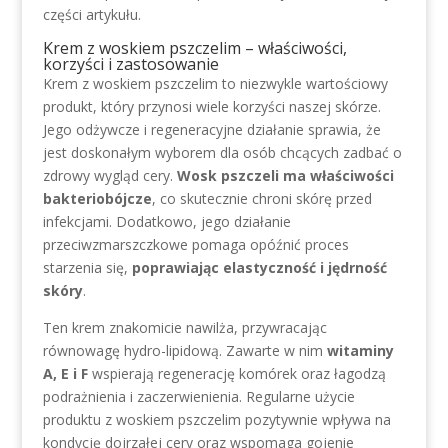
części artykułu.
Krem z woskiem pszczelim – właściwości,
korzyści i zastosowanie
Krem z woskiem pszczelim to niezwykle wartościowy
produkt, który przynosi wiele korzyści naszej skórze.
Jego odżywcze i regeneracyjne działanie sprawia, że
jest doskonałym wyborem dla osób chcących zadbać o
zdrowy wygląd cery.
Wosk pszczeli ma właściwości
bakteriobójcze
, co skutecznie chroni skórę przed
infekcjami. Dodatkowo, jego działanie
przeciwzmarszczkowe pomaga opóźnić proces
starzenia się,
poprawiając elastyczność i jędrność
skóry
.
Ten krem znakomicie nawilża, przywracając
równowagę hydro-lipidową. Zawarte w nim
witaminy
A, E i F
wspierają regenerację komórek oraz łagodzą
podrażnienia i zaczerwienienia. Regularne użycie
produktu z woskiem pszczelim pozytywnie wpływa na
kondycję dojrzałej cery oraz wspomaga gojenie