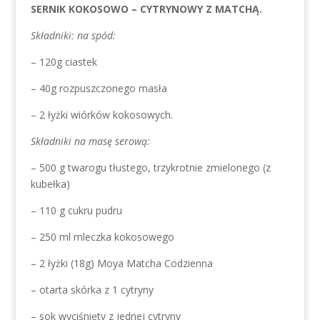
SERNIK KOKOSOWO – CYTRYNOWY Z MATCHĄ.
Składniki: na spód:
– 120g ciastek
– 40g rozpuszczonego masła
– 2 łyżki wiórków kokosowych.
Składniki na masę serową:
– 500 g twarogu tłustego, trzykrotnie zmielonego (z
kubełka)
– 110 g cukru pudru
– 250 ml mleczka kokosowego
– 2 łyżki (18g) Moya Matcha Codzienna
– otarta skórka z 1 cytryny
– sok wyciśnięty z jednej cytryny