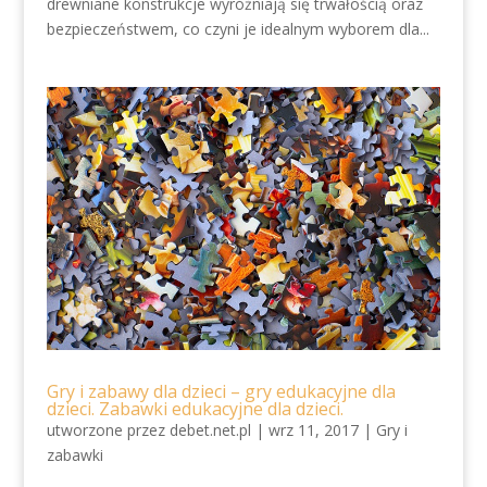
drewniane konstrukcje wyróżniają się trwałością oraz
bezpieczeństwem, co czyni je idealnym wyborem dla...
Gry i zabawy dla dzieci – gry edukacyjne dla
dzieci. Zabawki edukacyjne dla dzieci.
utworzone przez
debet.net.pl
|
wrz 11, 2017
|
Gry i
zabawki