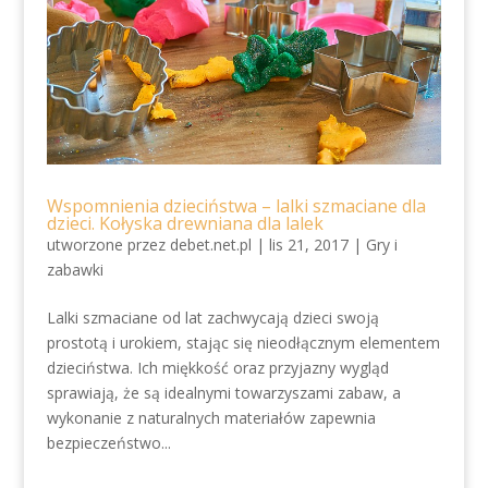
Wspomnienia dzieciństwa – lalki szmaciane dla
dzieci. Kołyska drewniana dla lalek
utworzone przez
debet.net.pl
|
lis 21, 2017
|
Gry i
zabawki
Lalki szmaciane od lat zachwycają dzieci swoją
prostotą i urokiem, stając się nieodłącznym elementem
dzieciństwa. Ich miękkość oraz przyjazny wygląd
sprawiają, że są idealnymi towarzyszami zabaw, a
wykonanie z naturalnych materiałów zapewnia
bezpieczeństwo...