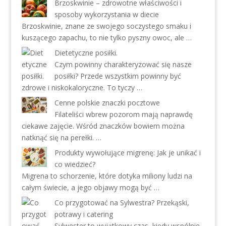
Brzoskwinie – zdrowotne właściwości i
sposoby wykorzystania w diecie
Brzoskwinie, znane ze swojego soczystego smaku i
kuszącego zapachu, to nie tylko pyszny owoc, ale …
Dietetyczne posiłki.
Czym powinny charakteryzować się nasze
posiłki? Przede wszystkim powinny być
zdrowe i niskokaloryczne. To tyczy …
Cenne polskie znaczki pocztowe
Filateliści wbrew pozorom mają naprawdę
ciekawe zajęcie. Wśród znaczków bowiem można
natknąć się na perełki. …
Produkty wywołujące migrenę: Jak je unikać i
co wiedzieć?
Migrena to schorzenie, które dotyka miliony ludzi na
całym świecie, a jego objawy mogą być …
Co przygotować na Sylwestra? Przekąski,
potrawy i catering
Sylwester to wyjątkowy czas, kiedy wspólnie