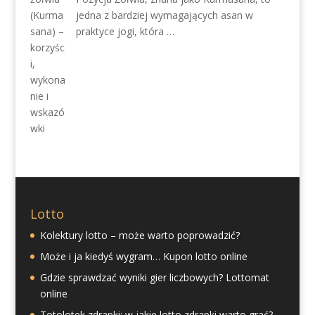
jedna z bardziej wymagających asan w
praktyce jogi, która …
Lotto
Kolektury lotto – może warto poprowadzić?
Może i ja kiedyś wygram… Kupon lotto online
Gdzie sprawdzać wyniki gier liczbowych? Lottomat
online
Totolotek zdrapki: w jakie lotto zdrapki warto grać?